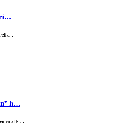
fri…
e-relig…
len” h…
arten af kl…