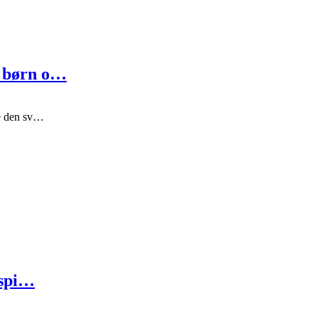
m børn o…
ge den sv…
nspi…