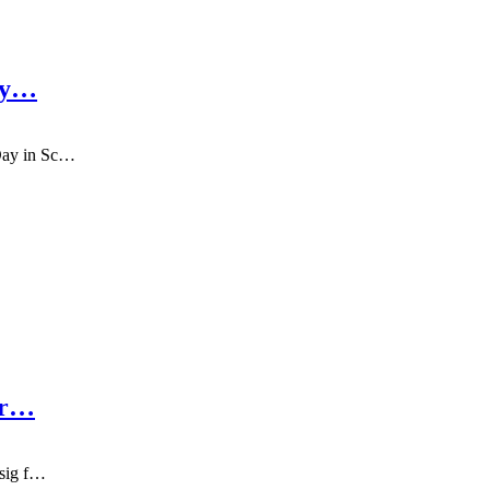
Day…
 Day in Sc…
ger…
 sig f…