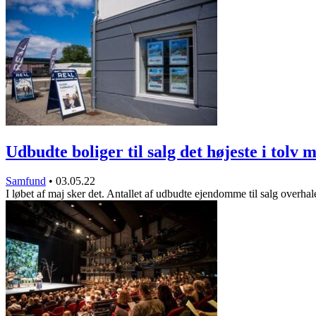
Udbudte boliger til salg det højeste i tolv
Samfund
•
03.05.22
I løbet af maj sker det. Antallet af udbudte ejendomme til salg overha