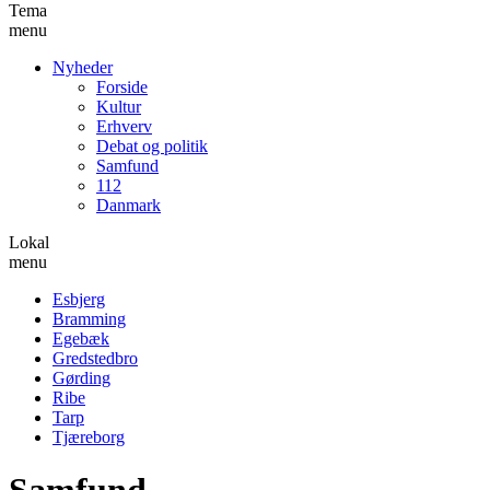
Tema
menu
Nyheder
Forside
Kultur
Erhverv
Debat og politik
Samfund
112
Danmark
Lokal
menu
Esbjerg
Bramming
Egebæk
Gredstedbro
Gørding
Ribe
Tarp
Tjæreborg