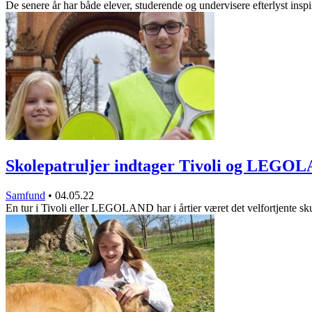
De senere år har både elever, studerende og undervisere efterlyst insp
Skolepatruljer indtager Tivoli og LEGO
Samfund
•
04.05.22
En tur i Tivoli eller LEGOLAND har i årtier været det velfortjente 