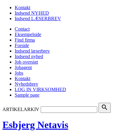
Kontakt
Indsend NYHED
Indsend LÆSERBREV
Contact
Eksempelside
Find firma
Forside
Indsend læserbrev
Indsend nyhed
Job oversigt
Jobagent
Jobs
Kontakt
Nyhedsbrev
LOG IN VIRKSOMHED
Sample page
search
ARTIKELARKIV
Esbjerg Netavis