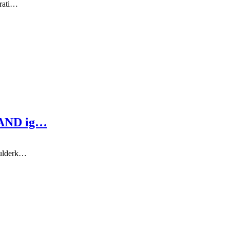
irati…
LAND ig…
skulderk…