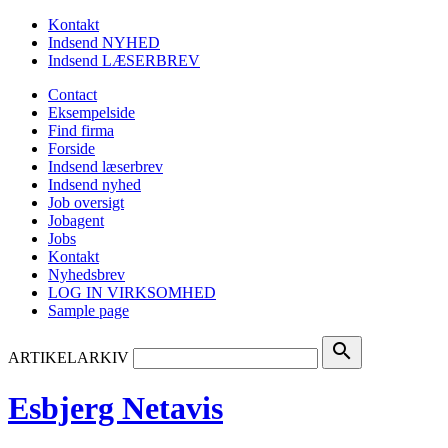
Kontakt
Indsend NYHED
Indsend LÆSERBREV
Contact
Eksempelside
Find firma
Forside
Indsend læserbrev
Indsend nyhed
Job oversigt
Jobagent
Jobs
Kontakt
Nyhedsbrev
LOG IN VIRKSOMHED
Sample page
search
ARTIKELARKIV
Esbjerg Netavis