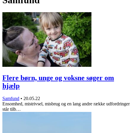
Samfund
Flere børn, unge og voksne søger om
hjælp
Samfund
•
20.05.22
Ensomhed, mistrivsel, misbrug og en lang andre række udfordringer
står tilb…