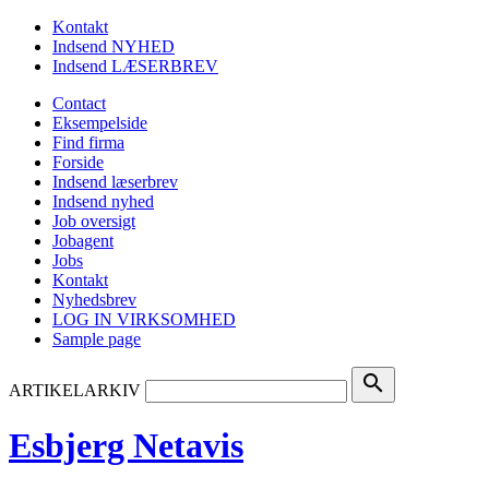
Kontakt
Indsend NYHED
Indsend LÆSERBREV
Contact
Eksempelside
Find firma
Forside
Indsend læserbrev
Indsend nyhed
Job oversigt
Jobagent
Jobs
Kontakt
Nyhedsbrev
LOG IN VIRKSOMHED
Sample page
search
ARTIKELARKIV
Esbjerg Netavis