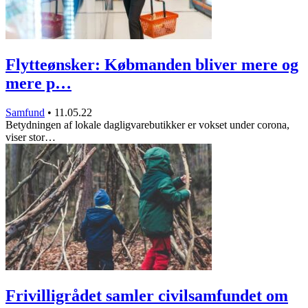
Flytteønsker: Købmanden bliver mere og
mere p…
Samfund
•
11.05.22
Betydningen af lokale dagligvarebutikker er vokset under corona,
viser stor…
Frivilligrådet samler civilsamfundet om