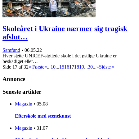
Skoleåret i Ukraine nærmer sig tragisk
afslut…
Samfund
•
06.05.22
Hver sjette UNICEF-støttede skole i det østlige Ukraine er
beskadiget eller…
Side 17 af 32
« Første
«
...
10
...
15
16
17
18
19
...
30
...
»
Sidste »
Annonce
Seneste artikler
Magaxin
•
05.08
Efterskole med scenekunst
Magaxin
•
31.07