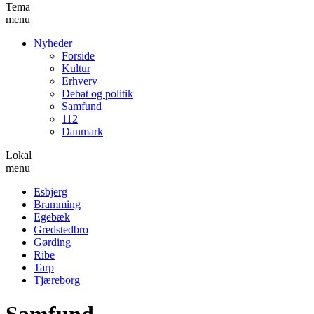
Tema
menu
Nyheder
Forside
Kultur
Erhverv
Debat og politik
Samfund
112
Danmark
Lokal
menu
Esbjerg
Bramming
Egebæk
Gredstedbro
Gørding
Ribe
Tarp
Tjæreborg