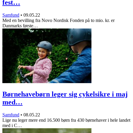
fest…
Samfund
•
09.05.22
Med en bevilling fra Novo Nordisk Fonden på to mio. kr. er
Danmarks første…
Børnehavebørn leger sig cykelsikre i maj
med…
Samfund
•
08.05.22
Lige nu leger mere end 16.500 børn fra 430 børnehaver i hele landet
med i C…