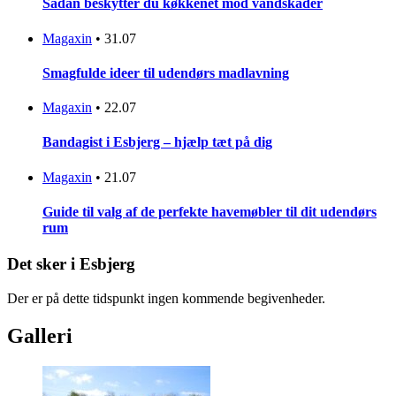
Sådan beskytter du køkkenet mod vandskader
Magaxin
•
31.07
Smagfulde ideer til udendørs madlavning
Magaxin
•
22.07
Bandagist i Esbjerg – hjælp tæt på dig
Magaxin
•
21.07
Guide til valg af de perfekte havemøbler til dit udendørs
rum
Det sker i Esbjerg
Der er på dette tidspunkt ingen kommende begivenheder.
Galleri