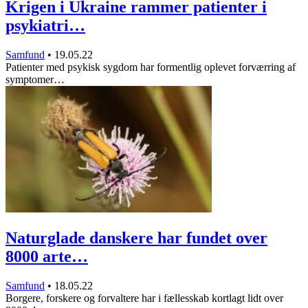
Krigen i Ukraine rammer patienter i
psykiatri…
Samfund
•
19.05.22
Patienter med psykisk sygdom har formentlig oplevet forværring af
symptomer…
Naturglade danskere har fundet over
8000 arte…
Samfund
•
18.05.22
Borgere, forskere og forvaltere har i fællesskab kortlagt lidt over