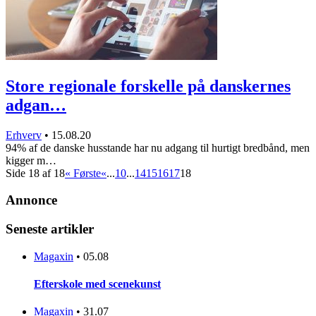
Store regionale forskelle på danskernes
adgan…
Erhverv
•
15.08.20
94% af de danske husstande har nu adgang til hurtigt bredbånd, men
kigger m…
Side 18 af 18
« Første
«
...
10
...
14
15
16
17
18
Annonce
Seneste artikler
Magaxin
•
05.08
Efterskole med scenekunst
Magaxin
•
31.07