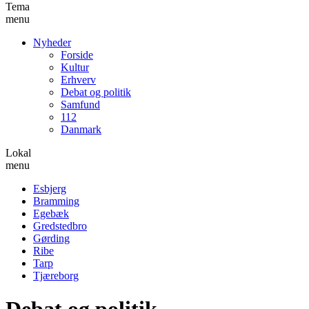
Tema
menu
Nyheder
Forside
Kultur
Erhverv
Debat og politik
Samfund
112
Danmark
Lokal
menu
Esbjerg
Bramming
Egebæk
Gredstedbro
Gørding
Ribe
Tarp
Tjæreborg