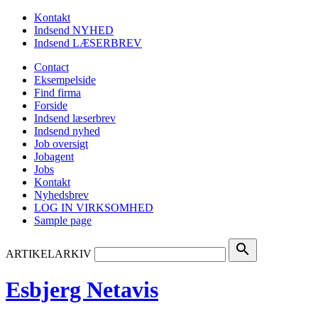
Kontakt
Indsend NYHED
Indsend LÆSERBREV
Contact
Eksempelside
Find firma
Forside
Indsend læserbrev
Indsend nyhed
Job oversigt
Jobagent
Jobs
Kontakt
Nyhedsbrev
LOG IN VIRKSOMHED
Sample page
search
ARTIKELARKIV
Esbjerg Netavis