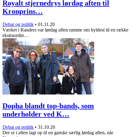
Royalt stjernedrys lørdag aften til
Kronprins…
Debat og politik
•
01.11.20
Værket i Randers var lørdag aften ramme om hyldest til en række
ekstraordin…
Dopha blandt top-bands, som
underholder ved K…
Debat og politik
•
31.10.20
Der er i aften lagt op til en ganske særlig lørdag aften, når