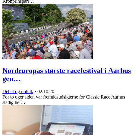
Kronprinsparr…
Nordeuropas største racefestival i Aarhus
gen…
Debat og politik
•
02.10.20
For to uger siden var fremtidsudsigterne for Classic Race Aarhus
stadig hel…