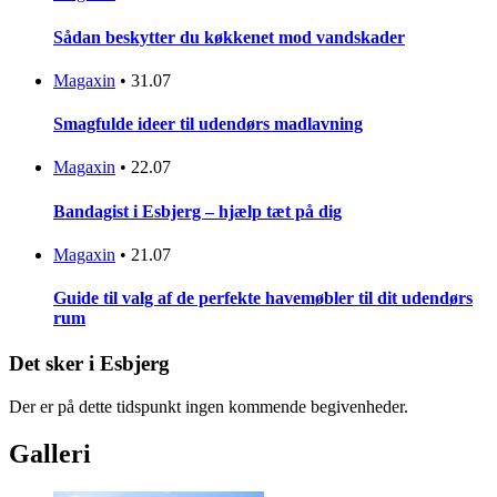
Sådan beskytter du køkkenet mod vandskader
Magaxin
•
31.07
Smagfulde ideer til udendørs madlavning
Magaxin
•
22.07
Bandagist i Esbjerg – hjælp tæt på dig
Magaxin
•
21.07
Guide til valg af de perfekte havemøbler til dit udendørs
rum
Det sker i Esbjerg
Der er på dette tidspunkt ingen kommende begivenheder.
Galleri