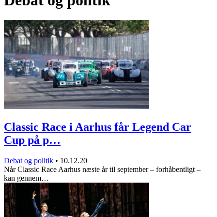
Debat og politik
Classic Race i Aarhus får Legend Car
Cup på p…
Debat og politik
•
10.12.20
Når Classic Race Aarhus næste år til september – forhåbentligt –
kan gennem…