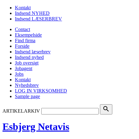
Kontakt
Indsend NYHED
Indsend LÆSERBREV
Contact
Eksempelside
Find firma
Forside
Indsend læserbrev
Indsend nyhed
Job oversigt
Jobagent
Jobs
Kontakt
Nyhedsbrev
LOG IN VIRKSOMHED
Sample page
search
ARTIKELARKIV
Esbjerg Netavis