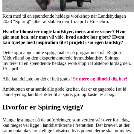
Kom med til en spændende heldags workshop når Landsbydagen
2023 "Spiring" løber af stablen den 15. april i Holstebro.
Hvorfor blomstrer nogle landsbyer, mens andre visner? Hvor
går man hen, når man vil vide, hvad andre har gjort? Hvem
kan hjælpe med inspiration til et projekt i sin egen landsby?
Dette og mange andre spørgsmål er på programmet når Region
Midtjylland og den eksperimenterede fremtidslandsby Spiring
inviterer til en spændende heldags workshop i Holstebro lørdag den.
15. april.
Alle kan deltage og det er helt gratis!
Se mere og tilmeld dig her!
Ambitionen er at samle alle gode kræfter, der er engagerede i at få
landsbyer og landdistrikter til at spire, gro og kaste liv af sig.
Hvorfor er Spiring vigtig?
Mange løsninger på de udfordringer, som verden står over for i dag,
kan meget vel ligge i landdistrikterne i fremtiden. Det kræver, at der
sammentænkes forskellige indsatser, hvis potentialerne skal udnyttes