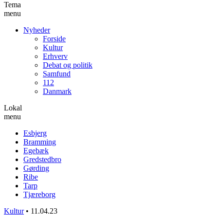
Tema
menu
Nyheder
Forside
Kultur
Erhverv
Debat og politik
Samfund
112
Danmark
Lokal
menu
Esbjerg
Bramming
Egebæk
Gredstedbro
Gørding
Ribe
Tarp
Tjæreborg
Kultur
•
11.04.23