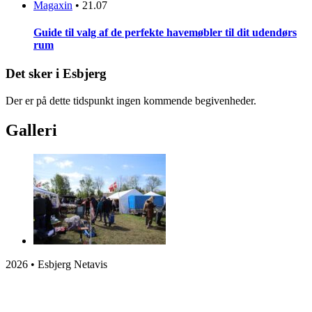
Magaxin
•
21.07
Guide til valg af de perfekte havemøbler til dit udendørs
rum
Det sker i Esbjerg
Der er på dette tidspunkt ingen kommende begivenheder.
Galleri
2026 • Esbjerg Netavis