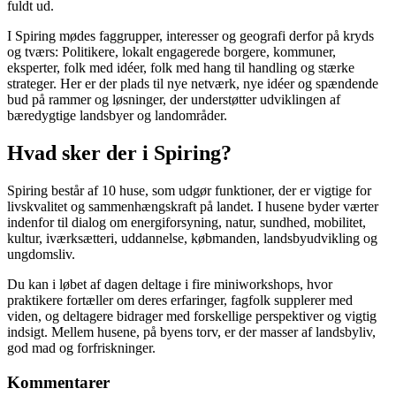
fuldt ud.
I Spiring mødes faggrupper, interesser og geografi derfor på kryds
og tværs: Politikere, lokalt engagerede borgere, kommuner,
eksperter, folk med idéer, folk med hang til handling og stærke
strateger. Her er der plads til nye netværk, nye idéer og spændende
bud på rammer og løsninger, der understøtter udviklingen af
bæredygtige landsbyer og landområder.
Hvad sker der i Spiring?
Spiring består af 10 huse, som udgør funktioner, der er vigtige for
livskvalitet og sammenhængskraft på landet. I husene byder værter
indenfor til dialog om energiforsyning, natur, sundhed, mobilitet,
kultur, iværksætteri, uddannelse, købmanden, landsbyudvikling og
ungdomsliv.
Du kan i løbet af dagen deltage i fire miniworkshops, hvor
praktikere fortæller om deres erfaringer, fagfolk supplerer med
viden, og deltagere bidrager med forskellige perspektiver og vigtig
indsigt. Mellem husene, på byens torv, er der masser af landsbyliv,
god mad og forfriskninger.
Kommentarer