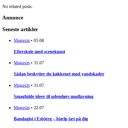
No related posts.
Annonce
Seneste artikler
Magaxin
•
05.08
Efterskole med scenekunst
Magaxin
•
31.07
Sådan beskytter du køkkenet mod vandskader
Magaxin
•
31.07
Smagfulde ideer til udendørs madlavning
Magaxin
•
22.07
Bandagist i Esbjerg – hjælp tæt på dig