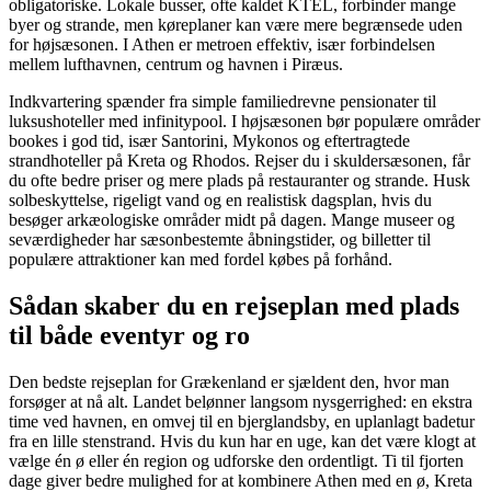
obligatoriske. Lokale busser, ofte kaldet KTEL, forbinder mange
byer og strande, men køreplaner kan være mere begrænsede uden
for højsæsonen. I Athen er metroen effektiv, især forbindelsen
mellem lufthavnen, centrum og havnen i Piræus.
Indkvartering spænder fra simple familiedrevne pensionater til
luksushoteller med infinitypool. I højsæsonen bør populære områder
bookes i god tid, især Santorini, Mykonos og eftertragtede
strandhoteller på Kreta og Rhodos. Rejser du i skuldersæsonen, får
du ofte bedre priser og mere plads på restauranter og strande. Husk
solbeskyttelse, rigeligt vand og en realistisk dagsplan, hvis du
besøger arkæologiske områder midt på dagen. Mange museer og
seværdigheder har sæsonbestemte åbningstider, og billetter til
populære attraktioner kan med fordel købes på forhånd.
Sådan skaber du en rejseplan med plads
til både eventyr og ro
Den bedste rejseplan for Grækenland er sjældent den, hvor man
forsøger at nå alt. Landet belønner langsom nysgerrighed: en ekstra
time ved havnen, en omvej til en bjerglandsby, en uplanlagt badetur
fra en lille stenstrand. Hvis du kun har en uge, kan det være klogt at
vælge én ø eller én region og udforske den ordentligt. Ti til fjorten
dage giver bedre mulighed for at kombinere Athen med en ø, Kreta