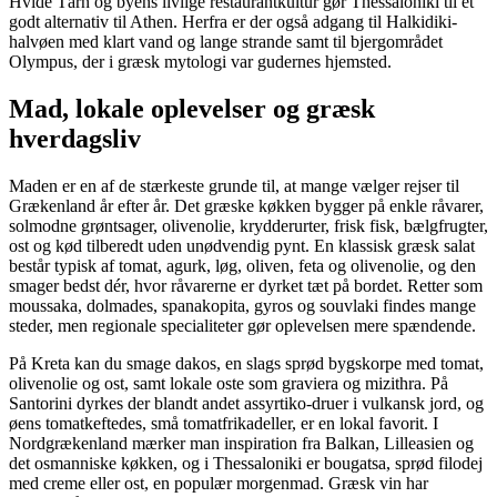
Hvide Tårn og byens livlige restaurantkultur gør Thessaloniki til et
godt alternativ til Athen. Herfra er der også adgang til Halkidiki-
halvøen med klart vand og lange strande samt til bjergområdet
Olympus, der i græsk mytologi var gudernes hjemsted.
Mad, lokale oplevelser og græsk
hverdagsliv
Maden er en af de stærkeste grunde til, at mange vælger rejser til
Grækenland år efter år. Det græske køkken bygger på enkle råvarer,
solmodne grøntsager, olivenolie, krydderurter, frisk fisk, bælgfrugter,
ost og kød tilberedt uden unødvendig pynt. En klassisk græsk salat
består typisk af tomat, agurk, løg, oliven, feta og olivenolie, og den
smager bedst dér, hvor råvarerne er dyrket tæt på bordet. Retter som
moussaka, dolmades, spanakopita, gyros og souvlaki findes mange
steder, men regionale specialiteter gør oplevelsen mere spændende.
På Kreta kan du smage dakos, en slags sprød bygskorpe med tomat,
olivenolie og ost, samt lokale oste som graviera og mizithra. På
Santorini dyrkes der blandt andet assyrtiko-druer i vulkansk jord, og
øens tomatkeftedes, små tomatfrikadeller, er en lokal favorit. I
Nordgrækenland mærker man inspiration fra Balkan, Lilleasien og
det osmanniske køkken, og i Thessaloniki er bougatsa, sprød filodej
med creme eller ost, en populær morgenmad. Græsk vin har