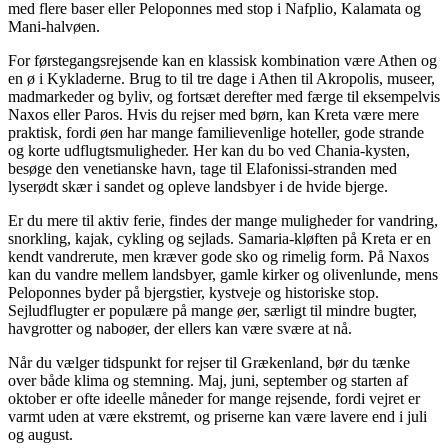
med flere baser eller Peloponnes med stop i Nafplio, Kalamata og
Mani-halvøen.
For førstegangsrejsende kan en klassisk kombination være Athen og
en ø i Kykladerne. Brug to til tre dage i Athen til Akropolis, museer,
madmarkeder og byliv, og fortsæt derefter med færge til eksempelvis
Naxos eller Paros. Hvis du rejser med børn, kan Kreta være mere
praktisk, fordi øen har mange familievenlige hoteller, gode strande
og korte udflugtsmuligheder. Her kan du bo ved Chania-kysten,
besøge den venetianske havn, tage til Elafonissi-stranden med
lyserødt skær i sandet og opleve landsbyer i de hvide bjerge.
Er du mere til aktiv ferie, findes der mange muligheder for vandring,
snorkling, kajak, cykling og sejlads. Samaria-kløften på Kreta er en
kendt vandrerute, men kræver gode sko og rimelig form. På Naxos
kan du vandre mellem landsbyer, gamle kirker og olivenlunde, mens
Peloponnes byder på bjergstier, kystveje og historiske stop.
Sejludflugter er populære på mange øer, særligt til mindre bugter,
havgrotter og naboøer, der ellers kan være svære at nå.
Når du vælger tidspunkt for rejser til Grækenland, bør du tænke
over både klima og stemning. Maj, juni, september og starten af
oktober er ofte ideelle måneder for mange rejsende, fordi vejret er
varmt uden at være ekstremt, og priserne kan være lavere end i juli
og august.