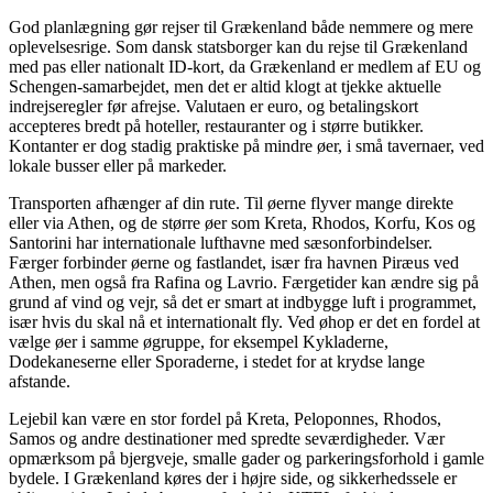
God planlægning gør rejser til Grækenland både nemmere og mere
oplevelsesrige. Som dansk statsborger kan du rejse til Grækenland
med pas eller nationalt ID-kort, da Grækenland er medlem af EU og
Schengen-samarbejdet, men det er altid klogt at tjekke aktuelle
indrejseregler før afrejse. Valutaen er euro, og betalingskort
accepteres bredt på hoteller, restauranter og i større butikker.
Kontanter er dog stadig praktiske på mindre øer, i små tavernaer, ved
lokale busser eller på markeder.
Transporten afhænger af din rute. Til øerne flyver mange direkte
eller via Athen, og de større øer som Kreta, Rhodos, Korfu, Kos og
Santorini har internationale lufthavne med sæsonforbindelser.
Færger forbinder øerne og fastlandet, især fra havnen Piræus ved
Athen, men også fra Rafina og Lavrio. Færgetider kan ændre sig på
grund af vind og vejr, så det er smart at indbygge luft i programmet,
især hvis du skal nå et internationalt fly. Ved øhop er det en fordel at
vælge øer i samme øgruppe, for eksempel Kykladerne,
Dodekaneserne eller Sporaderne, i stedet for at krydse lange
afstande.
Lejebil kan være en stor fordel på Kreta, Peloponnes, Rhodos,
Samos og andre destinationer med spredte seværdigheder. Vær
opmærksom på bjergveje, smalle gader og parkeringsforhold i gamle
bydele. I Grækenland køres der i højre side, og sikkerhedssele er