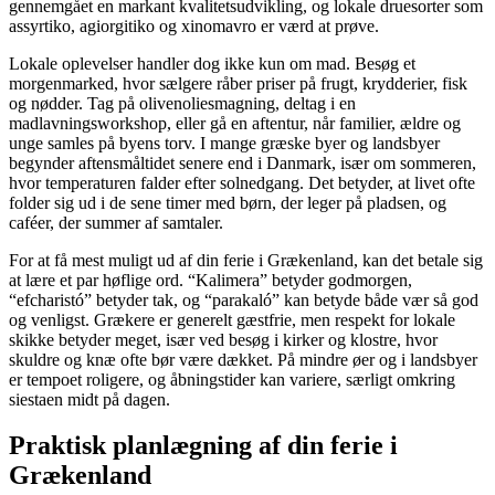
gennemgået en markant kvalitetsudvikling, og lokale druesorter som
assyrtiko, agiorgitiko og xinomavro er værd at prøve.
Lokale oplevelser handler dog ikke kun om mad. Besøg et
morgenmarked, hvor sælgere råber priser på frugt, krydderier, fisk
og nødder. Tag på olivenoliesmagning, deltag i en
madlavningsworkshop, eller gå en aftentur, når familier, ældre og
unge samles på byens torv. I mange græske byer og landsbyer
begynder aftensmåltidet senere end i Danmark, især om sommeren,
hvor temperaturen falder efter solnedgang. Det betyder, at livet ofte
folder sig ud i de sene timer med børn, der leger på pladsen, og
caféer, der summer af samtaler.
For at få mest muligt ud af din ferie i Grækenland, kan det betale sig
at lære et par høflige ord. “Kalimera” betyder godmorgen,
“efcharistó” betyder tak, og “parakaló” kan betyde både vær så god
og venligst. Grækere er generelt gæstfrie, men respekt for lokale
skikke betyder meget, især ved besøg i kirker og klostre, hvor
skuldre og knæ ofte bør være dækket. På mindre øer og i landsbyer
er tempoet roligere, og åbningstider kan variere, særligt omkring
siestaen midt på dagen.
Praktisk planlægning af din ferie i
Grækenland