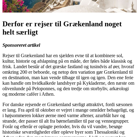
Derfor er rejser til Grækenland noget
helt særligt
Sponsoreret artikel
Rejser til Grækenland har en sjælden evne til at kombinere sol,
kultur, historie og afslapning på en måde, der føles både klassisk og
frisk. Landet består af det græske fastland og tusindvis af øer, hvoraf
omkring 200 er beboede, og netop den variation gør Grækenland til
en destination, man kan vende tilbage til igen og igen. Den ene ferie
kan handle om hvidkalkede landsbyer på Kykladerne, den næste om
olivenlunde på Peloponnes, og den tredje om storbyliv, arkæologi
og moderne caféer i Athen.
For danske rejsende er Grækenland særligt attraktivt, fordi sæsonen
er lang. Fra april til oktober er vejret i mange områder behageligt, og
i højsommeren lokker øerne med varme aftener, azurblåt hav og
strande, der passer til alt fra børnefamilier til par og vennegrupper.
Forår og efterår er oplagte perioder, hvis du vil vandre, besøge
historiske seværdigheder eller opleve byer som Thessaloniki og