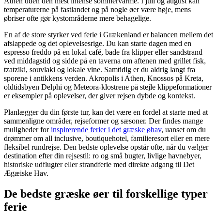
Athen uden den mest intense sommervarme. I juli og august kan
temperaturerne på fastlandet og på nogle øer være høje, mens
øbriser ofte gør kystområderne mere behagelige.
En af de store styrker ved ferie i Grækenland er balancen mellem det
afslappede og det oplevelsesrige. Du kan starte dagen med en
espresso freddo på en lokal café, bade fra klipper eller sandstrand
ved middagstid og sidde på en taverna om aftenen med grillet fisk,
tzatziki, souvlaki og lokale vine. Samtidig er du aldrig langt fra
sporene i antikkens verden. Akropolis i Athen, Knossos på Kreta,
oldtidsbyen Delphi og Meteora-klostrene på stejle klippeformationer
er eksempler på oplevelser, der giver rejsen dybde og kontekst.
Planlægger du din første tur, kan det være en fordel at starte med at
sammenligne områder, rejseformer og sæsoner. Der findes mange
muligheder for
inspirerende ferier i det græske øhav
, uanset om du
drømmer om all inclusive, boutiquehotel, familieresort eller en mere
fleksibel rundrejse. Den bedste oplevelse opstår ofte, når du vælger
destination efter din rejsestil: ro og små bugter, livlige havnebyer,
historiske udflugter eller strandferie med direkte adgang til Det
Ægæiske Hav.
De bedste græske øer til forskellige typer
ferie