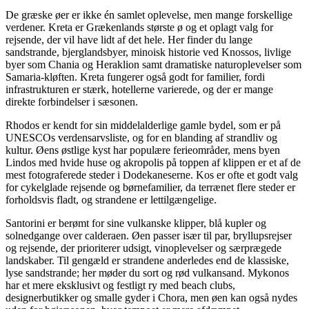
De græske øer er ikke én samlet oplevelse, men mange forskellige
verdener. Kreta er Grækenlands største ø og et oplagt valg for
rejsende, der vil have lidt af det hele. Her finder du lange
sandstrande, bjerglandsbyer, minoisk historie ved Knossos, livlige
byer som Chania og Heraklion samt dramatiske naturoplevelser som
Samaria-kløften. Kreta fungerer også godt for familier, fordi
infrastrukturen er stærk, hotellerne varierede, og der er mange
direkte forbindelser i sæsonen.
Rhodos er kendt for sin middelalderlige gamle bydel, som er på
UNESCOs verdensarvsliste, og for en blanding af strandliv og
kultur. Øens østlige kyst har populære ferieområder, mens byen
Lindos med hvide huse og akropolis på toppen af klippen er et af de
mest fotograferede steder i Dodekaneserne. Kos er ofte et godt valg
for cykelglade rejsende og børnefamilier, da terrænet flere steder er
forholdsvis fladt, og strandene er lettilgængelige.
Santorini er berømt for sine vulkanske klipper, blå kupler og
solnedgange over calderaen. Øen passer især til par, bryllupsrejser
og rejsende, der prioriterer udsigt, vinoplevelser og særprægede
landskaber. Til gengæld er strandene anderledes end de klassiske,
lyse sandstrande; her møder du sort og rød vulkansand. Mykonos
har et mere eksklusivt og festligt ry med beach clubs,
designerbutikker og smalle gyder i Chora, men øen kan også nydes