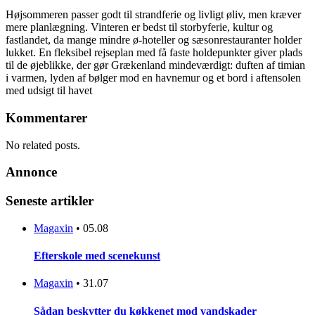
Højsommeren passer godt til strandferie og livligt øliv, men kræver
mere planlægning. Vinteren er bedst til storbyferie, kultur og
fastlandet, da mange mindre ø-hoteller og sæsonrestauranter holder
lukket. En fleksibel rejseplan med få faste holdepunkter giver plads
til de øjeblikke, der gør Grækenland mindeværdigt: duften af timian
i varmen, lyden af bølger mod en havnemur og et bord i aftensolen
med udsigt til havet
Kommentarer
No related posts.
Annonce
Seneste artikler
Magaxin
•
05.08
Efterskole med scenekunst
Magaxin
•
31.07
Sådan beskytter du køkkenet mod vandskader