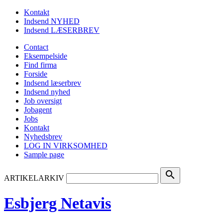
Kontakt
Indsend NYHED
Indsend LÆSERBREV
Contact
Eksempelside
Find firma
Forside
Indsend læserbrev
Indsend nyhed
Job oversigt
Jobagent
Jobs
Kontakt
Nyhedsbrev
LOG IN VIRKSOMHED
Sample page
search
ARTIKELARKIV
Esbjerg Netavis