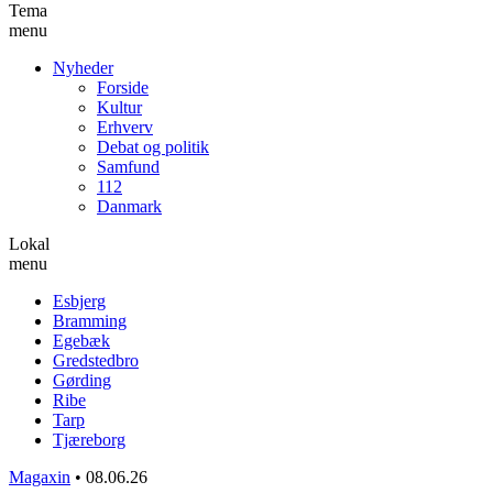
Tema
menu
Nyheder
Forside
Kultur
Erhverv
Debat og politik
Samfund
112
Danmark
Lokal
menu
Esbjerg
Bramming
Egebæk
Gredstedbro
Gørding
Ribe
Tarp
Tjæreborg
Magaxin
•
08.06.26