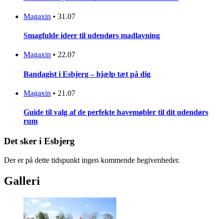
Magaxin
•
31.07
Smagfulde ideer til udendørs madlavning
Magaxin
•
22.07
Bandagist i Esbjerg – hjælp tæt på dig
Magaxin
•
21.07
Guide til valg af de perfekte havemøbler til dit udendørs
rum
Det sker i Esbjerg
Der er på dette tidspunkt ingen kommende begivenheder.
Galleri