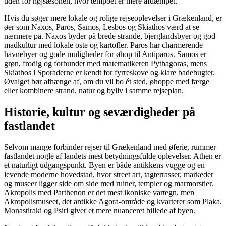
uden for højsæsonen, hvor tempoet er mere afdæmpet.
Hvis du søger mere lokale og rolige rejseoplevelser i Grækenland, er
øer som Naxos, Paros, Samos, Lesbos og Skiathos værd at se
nærmere på. Naxos byder på brede strande, bjerglandsbyer og god
madkultur med lokale oste og kartofler. Paros har charmerende
havnebyer og gode muligheder for øhop til Antiparos. Samos er
grøn, frodig og forbundet med matematikeren Pythagoras, mens
Skiathos i Sporaderne er kendt for fyrreskove og klare badebugter.
Øvalget bør afhænge af, om du vil bo ét sted, øhoppe med færge
eller kombinere strand, natur og byliv i samme rejseplan.
Historie, kultur og seværdigheder på
fastlandet
Selvom mange forbinder rejser til Grækenland med øferie, rummer
fastlandet nogle af landets mest betydningsfulde oplevelser. Athen er
et naturligt udgangspunkt. Byen er både antikkens vugge og en
levende moderne hovedstad, hvor street art, tagterrasser, markeder
og museer ligger side om side med ruiner, templer og marmorstier.
Akropolis med Parthenon er det mest ikoniske vartegn, men
Akropolismuseet, det antikke Agora-område og kvarterer som Plaka,
Monastiraki og Psiri giver et mere nuanceret billede af byen.