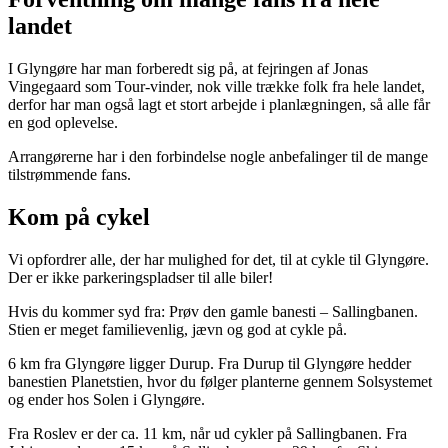
landet
I Glyngøre har man forberedt sig på, at fejringen af Jonas
Vingegaard som Tour-vinder, nok ville trække folk fra hele landet,
derfor har man også lagt et stort arbejde i planlægningen, så alle får
en god oplevelse.
Arrangørerne har i den forbindelse nogle anbefalinger til de mange
tilstrømmende fans.
Kom på cykel
Vi opfordrer alle, der har mulighed for det, til at cykle til Glyngøre.
Der er ikke parkeringspladser til alle biler!
Hvis du kommer syd fra: Prøv den gamle banesti – Sallingbanen.
Stien er meget familievenlig, jævn og god at cykle på.
6 km fra Glyngøre ligger Durup. Fra Durup til Glyngøre hedder
banestien Planetstien, hvor du følger planterne gennem Solsystemet
og ender hos Solen i Glyngøre.
Fra Roslev er der ca. 11 km, når ud cykler på Sallingbanen. Fra