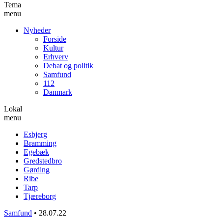
Tema
menu
Nyheder
Forside
Kultur
Erhverv
Debat og politik
Samfund
112
Danmark
Lokal
menu
Esbjerg
Bramming
Egebæk
Gredstedbro
Gørding
Ribe
Tarp
Tjæreborg
Samfund
•
28.07.22