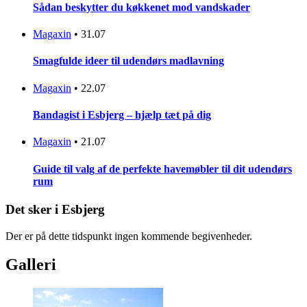
Sådan beskytter du køkkenet mod vandskader
Magaxin
•
31.07
Smagfulde ideer til udendørs madlavning
Magaxin
•
22.07
Bandagist i Esbjerg – hjælp tæt på dig
Magaxin
•
21.07
Guide til valg af de perfekte havemøbler til dit udendørs
rum
Det sker i Esbjerg
Der er på dette tidspunkt ingen kommende begivenheder.
Galleri