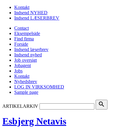
Kontakt
Indsend NYHED
Indsend LÆSERBREV
Contact
Eksempelside
Find firma
Forside
Indsend læserbrev
Indsend nyhed
Job oversigt
Jobagent
Jobs
Kontakt
Nyhedsbrev
LOG IN VIRKSOMHED
Sample page
search
ARTIKELARKIV
Esbjerg Netavis