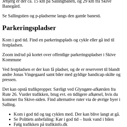
Jebjerg er der ca. 15 km på Sallingbanen, og 29 km fra Skive
Banegård.
Se Sallingstien og p-pladserne langs den gamle banesti.
Parkeringspladser
Kom i god tid. Find en parkeringsplads og cykle eller gå ind til
festpladsen.
Zoom ind/ud på kortet over offentlige parkeringspladser i Skive
Kommune
Ved festpladsen er der kun få pladser, og de er reserveret til blandt
andre Jonas Vingegaard samt biler med gyldige handicap-skilte og
pressen.
Det kan opstå trafikpropper. Særligt ved Glyngøre-afkørslen fra
Rute 26. Vurder trafikken, brug evt. en tidligere afkørsel, hvis du
kommer fra Skive-siden. Find alternative ruter via de øvrige byer i
Salling.
Kom i god tid og tag cyklen med. Der kan blive langt at gå.
Se Politiets anbefaling: Kør i god tid – husk vand i bilen
Følg trafikken på trafikinfo.dk