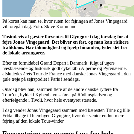
På kortet kan man se, hvor ruten for fejringen af Jones Vingegaard
vil foregå i dag. Foto: Skive Kommune
Tusindevis af gæster forventes til Glyngøre i dag torsdag for at
fejre Jonas Vingegaard. Det bliver en fest, og man kan risikere
trafikkaos. Hav tålmodighed og hjælp hinanden, lyder det fra
de lokale arrangører.
Efter en formidabel Grand Départ i Danmark, fulgt af ugers
hæsblæsende og historisk godt cykelløb i Alperne og Pyrenæerne,
afsluttedes årets Tour de France med danske Jonas Vingegaard i den
gule trøje på sejrspodiet i Paris i søndags.
Onsdag blev han, sammen flere af de andre danske ryttere fra
Tour’en, hyldet i København – først på Rådhuspladsen og
efterfølgende i Tivoli, hvor hele eventyret startede.
I dag vender Jonas Vingegaard sammen med kæresten Trine og lille
Frida tilbage til hjembyen Glyngøre, hvor der venter endnu mere
fejring af den lokale Tour-vinder.
Forventning om mange fans fra hele