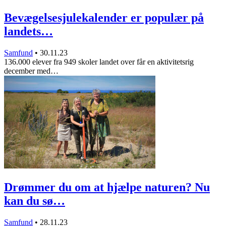
Bevægelsesjulekalender er populær på
landets…
Samfund
•
30.11.23
136.000 elever fra 949 skoler landet over får en aktivitetsrig
december med…
Drømmer du om at hjælpe naturen? Nu
kan du sø…
Samfund
•
28.11.23