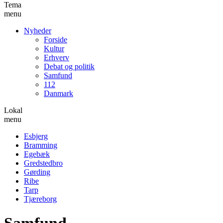
Tema
menu
Nyheder
Forside
Kultur
Erhverv
Debat og politik
Samfund
112
Danmark
Lokal
menu
Esbjerg
Bramming
Egebæk
Gredstedbro
Gørding
Ribe
Tarp
Tjæreborg