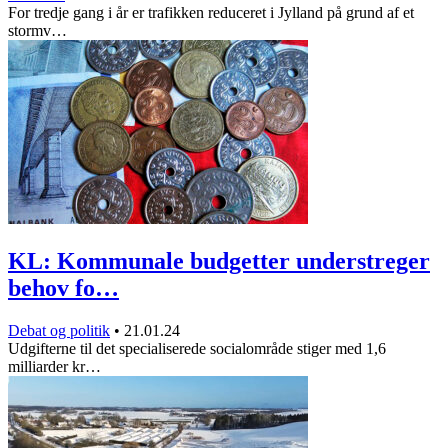
For tredje gang i år er trafikken reduceret i Jylland på grund af et
stormv…
KL: Kommunale budgetter understreger
behov fo…
Debat og politik
•
21.01.24
Udgifterne til det specialiserede socialområde stiger med 1,6
milliarder kr…