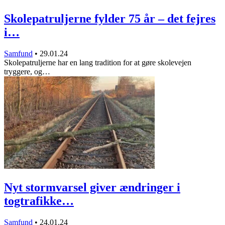
Skolepatruljerne fylder 75 år – det fejres
i…
Samfund
•
29.01.24
Skolepatruljerne har en lang tradition for at gøre skolevejen
tryggere, og…
Nyt stormvarsel giver ændringer i
togtrafikke…
Samfund
•
24.01.24