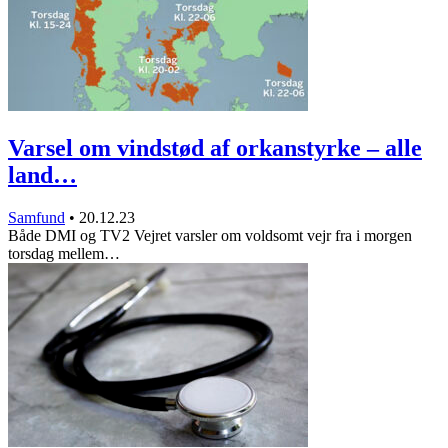
Varsel om vindstød af orkanstyrke – alle
land…
Samfund
•
20.12.23
Både DMI og TV2 Vejret varsler om voldsomt vejr fra i morgen
torsdag mellem…