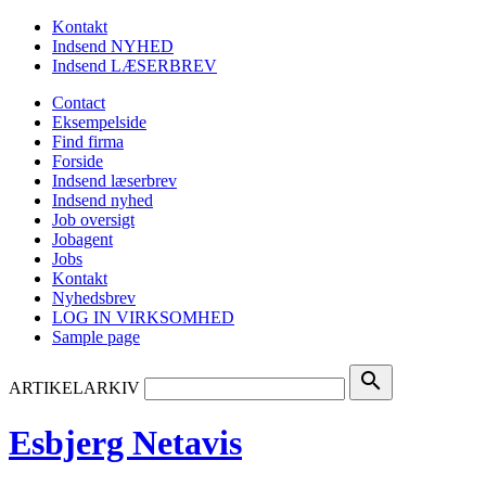
Kontakt
Indsend NYHED
Indsend LÆSERBREV
Contact
Eksempelside
Find firma
Forside
Indsend læserbrev
Indsend nyhed
Job oversigt
Jobagent
Jobs
Kontakt
Nyhedsbrev
LOG IN VIRKSOMHED
Sample page
search
ARTIKELARKIV
Esbjerg Netavis