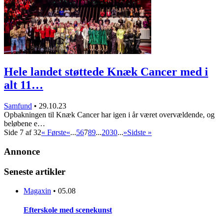
Hele landet støttede Knæk Cancer med i
alt 11…
Samfund
•
29.10.23
Opbakningen til Knæk Cancer har igen i år været overvældende, og
beløbene e…
Side 7 af 32
« Første
«
...
5
6
7
8
9
...
20
30
...
»
Sidste »
Annonce
Seneste artikler
Magaxin
•
05.08
Efterskole med scenekunst