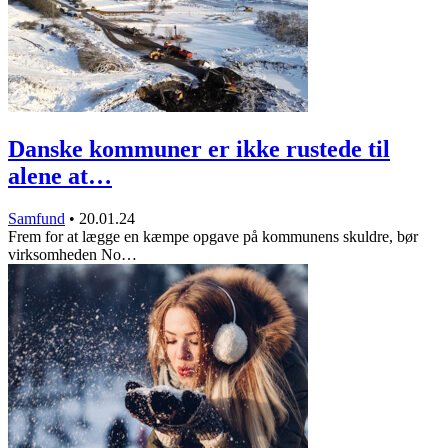
Danske kommuner er ikke rustede til
alene at…
Samfund
•
20.01.24
Frem for at lægge en kæmpe opgave på kommunens skuldre, bør
virksomheden No…