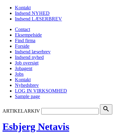
Kontakt
Indsend NYHED
Indsend LÆSERBREV
Contact
Eksempelside
Find firma
Forside
Indsend læserbrev
Indsend nyhed
Job oversigt
Jobagent
Jobs
Kontakt
Nyhedsbrev
LOG IN VIRKSOMHED
Sample page
search
ARTIKELARKIV
Esbjerg Netavis