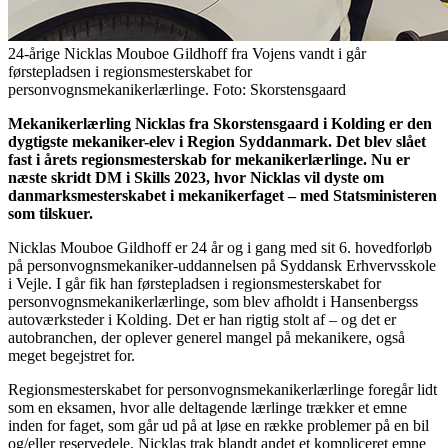
24-årige Nicklas Mouboe Gildhoff fra Vojens vandt i går
førstepladsen i regionsmesterskabet for
personvognsmekanikerlærlinge. Foto: Skorstensgaard
Mekanikerlærling Nicklas fra Skorstensgaard i Kolding er den
dygtigste mekaniker-elev i Region Syddanmark. Det blev slået
fast i årets regionsmesterskab for mekanikerlærlinge. Nu er
næste skridt DM i Skills 2023, hvor Nicklas vil dyste om
danmarksmesterskabet i mekanikerfaget – med Statsministeren
som tilskuer.
Nicklas Mouboe Gildhoff er 24 år og i gang med sit 6. hovedforløb
på personvognsmekaniker-uddannelsen på Syddansk Erhvervsskole
i Vejle. I går fik han førstepladsen i regionsmesterskabet for
personvognsmekanikerlærlinge, som blev afholdt i Hansenbergss
autoværksteder i Kolding. Det er han rigtig stolt af – og det er
autobranchen, der oplever generel mangel på mekanikere, også
meget begejstret for.
Regionsmesterskabet for personvognsmekanikerlærlinge foregår lidt
som en eksamen, hvor alle deltagende lærlinge trækker et emne
inden for faget, som går ud på at løse en række problemer på en bil
og/eller reservedele. Nicklas trak blandt andet et kompliceret emne