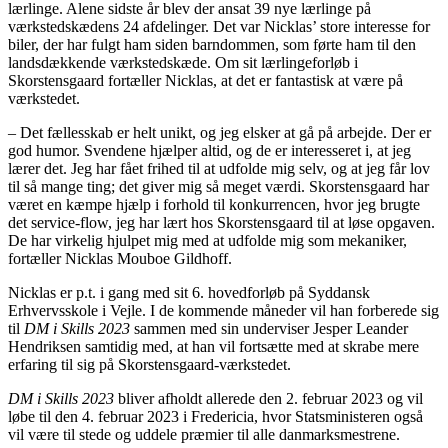
lærlinge. Alene sidste år blev der ansat 39 nye lærlinge på
værkstedskædens 24 afdelinger. Det var Nicklas’ store interesse for
biler, der har fulgt ham siden barndommen, som førte ham til den
landsdækkende værkstedskæde. Om sit lærlingeforløb i
Skorstensgaard fortæller Nicklas, at det er fantastisk at være på
værkstedet.
– Det fællesskab er helt unikt, og jeg elsker at gå på arbejde. Der er
god humor. Svendene hjælper altid, og de er interesseret i, at jeg
lærer det. Jeg har fået frihed til at udfolde mig selv, og at jeg får lov
til så mange ting; det giver mig så meget værdi. Skorstensgaard har
været en kæmpe hjælp i forhold til konkurrencen, hvor jeg brugte
det service-flow, jeg har lært hos Skorstensgaard til at løse opgaven.
De har virkelig hjulpet mig med at udfolde mig som mekaniker,
fortæller Nicklas Mouboe Gildhoff.
Nicklas er p.t. i gang med sit 6. hovedforløb på Syddansk
Erhvervsskole i Vejle. I de kommende måneder vil han forberede sig
til
DM i Skills 2023
sammen med sin underviser Jesper Leander
Hendriksen samtidig med, at han vil fortsætte med at skrabe mere
erfaring til sig på Skorstensgaard-værkstedet.
DM i Skills 2023
bliver afholdt allerede den 2. februar 2023 og vil
løbe til den 4. februar 2023 i Fredericia, hvor Statsministeren også
vil være til stede og uddele præmier til alle danmarksmestrene.