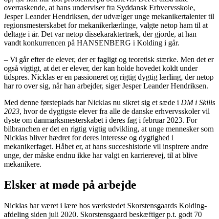
overraskende, at hans underviser fra Syddansk Erhvervsskole,
Jesper Leander Hendriksen, der udvælger unge mekanikertalenter til
regionsmesterskabet for mekanikerlærlinge, valgte netop ham til at
deltage i år. Det var netop dissekaraktertræk, der gjorde, at han
vandt konkurrencen på HANSENBERG i Kolding i går.
– Vi går efter de elever, der er fagligt og teoretisk stærke. Men det er
også vigtigt, at det er elever, der kan holde hovedet koldt under
tidspres. Nicklas er en passioneret og rigtig dygtig lærling, der netop
har ro over sig, når han arbejder, siger Jesper Leander Hendriksen.
Med denne førsteplads har Nicklas nu sikret sig et sæde i
DM i Skills
2023
, hvor de dygtigste elever fra alle de danske erhvervsskoler vil
dyste om danmarksmesterskabet i deres fag i februar 2023. For
bilbranchen er det en rigtig vigtig udvikling, at unge mennesker som
Nicklas bliver hædret for deres interesse og dygtighed i
mekanikerfaget. Håbet er, at hans succeshistorie vil inspirere andre
unge, der måske endnu ikke har valgt en karrierevej, til at blive
mekanikere.
Elsker at møde på arbejde
Nicklas har været i lære hos værkstedet Skorstensgaards Kolding-
afdeling siden juli 2020. Skorstensgaard beskæftiger p.t. godt 70