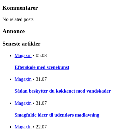
Kommentarer
No related posts.
Annonce
Seneste artikler
Magaxin
•
05.08
Efterskole med scenekunst
Magaxin
•
31.07
Sådan beskytter du køkkenet mod vandskader
Magaxin
•
31.07
Smagfulde ideer til udendørs madlavning
Magaxin
•
22.07