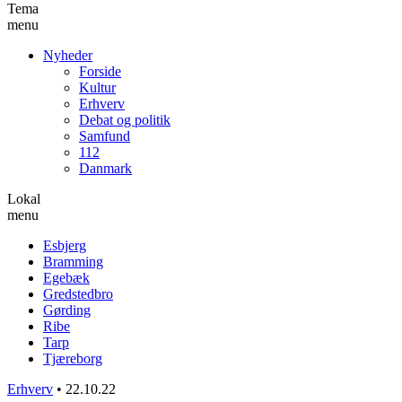
Tema
menu
Nyheder
Forside
Kultur
Erhverv
Debat og politik
Samfund
112
Danmark
Lokal
menu
Esbjerg
Bramming
Egebæk
Gredstedbro
Gørding
Ribe
Tarp
Tjæreborg
Erhverv
•
22.10.22