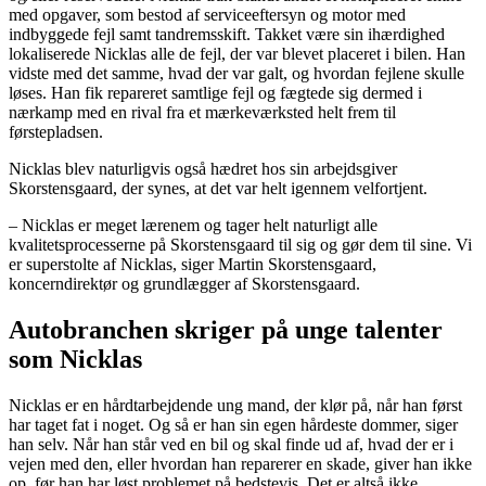
med opgaver, som bestod af serviceeftersyn og motor med
indbyggede fejl samt tandremsskift. Takket være sin ihærdighed
lokaliserede Nicklas alle de fejl, der var blevet placeret i bilen. Han
vidste med det samme, hvad der var galt, og hvordan fejlene skulle
løses. Han fik repareret samtlige fejl og fægtede sig dermed i
nærkamp med en rival fra et mærkeværksted helt frem til
førstepladsen.
Nicklas blev naturligvis også hædret hos sin arbejdsgiver
Skorstensgaard, der synes, at det var helt igennem velfortjent.
– Nicklas er meget lærenem og tager helt naturligt alle
kvalitetsprocesserne på Skorstensgaard til sig og gør dem til sine. Vi
er superstolte af Nicklas, siger Martin Skorstensgaard,
koncerndirektør og grundlægger af Skorstensgaard.
Autobranchen skriger på unge talenter
som Nicklas
Nicklas er en hårdtarbejdende ung mand, der klør på, når han først
har taget fat i noget. Og så er han sin egen hårdeste dommer, siger
han selv. Når han står ved en bil og skal finde ud af, hvad der er i
vejen med den, eller hvordan han reparerer en skade, giver han ikke
op, før han har løst problemet på bedstevis. Det er altså ikke