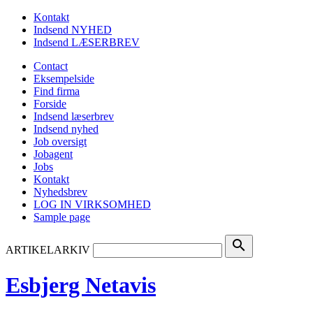
Kontakt
Indsend NYHED
Indsend LÆSERBREV
Contact
Eksempelside
Find firma
Forside
Indsend læserbrev
Indsend nyhed
Job oversigt
Jobagent
Jobs
Kontakt
Nyhedsbrev
LOG IN VIRKSOMHED
Sample page
search
ARTIKELARKIV
Esbjerg Netavis