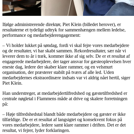
Ifølge administrerende direktør, Piet Klein (billedet herover), er
resultaterne et tydeligt udtryk for sammenhængen mellem ledelse,
performance og medarbejderengagement:
– Vi holder lukket på søndag, fordi vi skal fejre vores medarbejdere
og de resultater, vi har skabt sammen. Rekordresultater, sær når vi
leverer dem to år i træk, kommer ikke af sig selv. De er et resultat af
engagerede medarbejdere, der tager ansvar for gæsteoplevelsen hver
eneste dag, ledere der skaber klare rammer, og en velsmurt
organisation, der præsterer stabilt på tværs af alle led. Uden
medarbejdernes ekstraordinære indsats var vi aldrig nået hertil, siger
Piet Klein.
Han understreger, at medarbejdertilfredshed og gæstetilfredshed er
centrale nøgletal i Flammens måde at drive og skalere forretningen
på:
– Høje tilfredshedstal blandt både medarbejdere og gæster er ikke
tilfældige. De er et resultat af langsigtet og konsekvent fokus på
vores medarbejdere, ledere samt klare rammer i driften. Det er det
resultat, vi fejrer, lyder forklaringen.