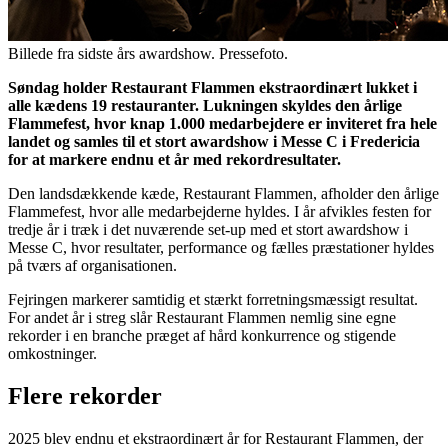
Billede fra sidste års awardshow. Pressefoto.
Søndag holder Restaurant Flammen ekstraordinært lukket i
alle kædens 19 restauranter. Lukningen skyldes den årlige
Flammefest, hvor knap 1.000 medarbejdere er inviteret fra hele
landet og samles til et stort awardshow i Messe C i Fredericia
for at markere endnu et år med rekordresultater.
Den landsdækkende kæde, Restaurant Flammen, afholder den årlige
Flammefest, hvor alle medarbejderne hyldes. I år afvikles festen for
tredje år i træk i det nuværende set-up med et stort awardshow i
Messe C, hvor resultater, performance og fælles præstationer hyldes
på tværs af organisationen.
Fejringen markerer samtidig et stærkt forretningsmæssigt resultat.
For andet år i streg slår Restaurant Flammen nemlig sine egne
rekorder i en branche præget af hård konkurrence og stigende
omkostninger.
Flere rekorder
2025 blev endnu et ekstraordinært år for Restaurant Flammen, der