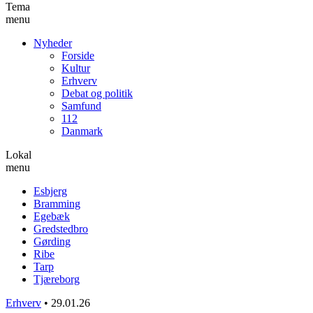
Tema
menu
Nyheder
Forside
Kultur
Erhverv
Debat og politik
Samfund
112
Danmark
Lokal
menu
Esbjerg
Bramming
Egebæk
Gredstedbro
Gørding
Ribe
Tarp
Tjæreborg
Erhverv
•
29.01.26