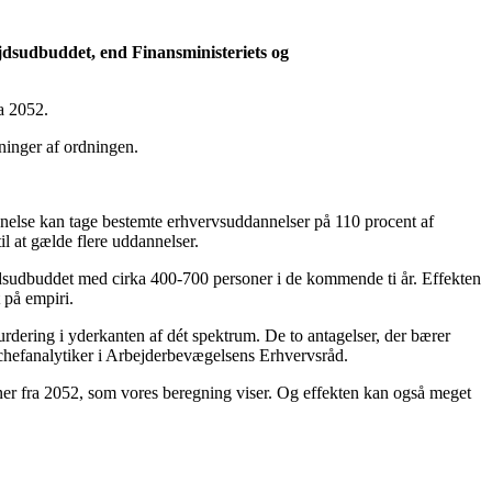
ejdsudbuddet, end Finansministeriets og
a 2052.
ninger af ordningen.
nnelse kan tage bestemte erhvervsuddannelser på 110 procent af
 at gælde flere uddannelser.
ejdsudbuddet med cirka 400-700 personer i de kommende ti år. Effekten
 på empiri.
vurdering i yderkanten af dét spektrum. De to antagelser, der bærer
, chefanalytiker i Arbejderbevægelsens Erhvervsråd.
rsoner fra 2052, som vores beregning viser. Og effekten kan også meget