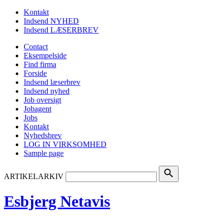
Kontakt
Indsend NYHED
Indsend LÆSERBREV
Contact
Eksempelside
Find firma
Forside
Indsend læserbrev
Indsend nyhed
Job oversigt
Jobagent
Jobs
Kontakt
Nyhedsbrev
LOG IN VIRKSOMHED
Sample page
search
ARTIKELARKIV
Esbjerg Netavis