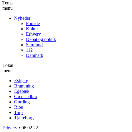
Tema
menu
Nyheder
Forside
Kultur
Erhverv
Debat og politik
Samfund
112
Danmark
Lokal
menu
Esbjerg
Bramming
Egebæk
Gredstedbro
Gørding
Ribe
Tarp
Tjæreborg
Erhverv
•
06.02.22