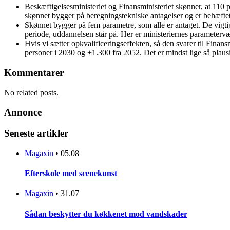
Beskæftigelsesministeriet og Finansministeriet skønner, at 110
skønnet bygger på beregningstekniske antagelser og er behæfte
Skønnet bygger på fem parametre, som alle er antaget. De vigtig
periode, uddannelsen står på. Her er ministeriernes parametervæ
Hvis vi sætter opkvalificeringseffekten, så den svarer til Finans
personer i 2030 og +1.300 fra 2052. Det er mindst lige så plaus
Kommentarer
No related posts.
Annonce
Seneste artikler
Magaxin
•
05.08
Efterskole med scenekunst
Magaxin
•
31.07
Sådan beskytter du køkkenet mod vandskader