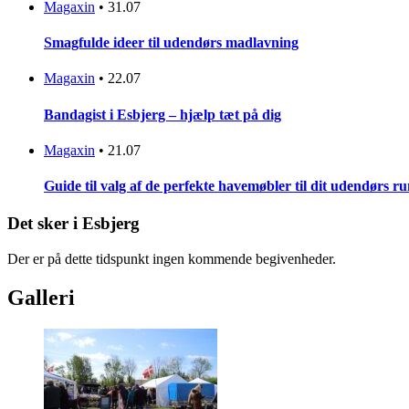
Magaxin
•
31.07
Smagfulde ideer til udendørs madlavning
Magaxin
•
22.07
Bandagist i Esbjerg – hjælp tæt på dig
Magaxin
•
21.07
Guide til valg af de perfekte havemøbler til dit udendørs r
Det sker i Esbjerg
Der er på dette tidspunkt ingen kommende begivenheder.
Galleri