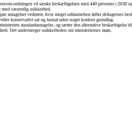
 procent-ordningen vil sænke beskæftigelsen med 440 personer i 2030 og
t med væsentlig usikkerhed.
ste antagelser vedrører, hvor meget uddannelsen løfter deltagernes beskæ
rdier konservativt sat og fastsat uden noget konkret grundlag.
ministeriets standardantagelse, og sætter den alternative beskæftigelse ti
ibelt. Det understreger usikkerheden om ministeriernes skøn.