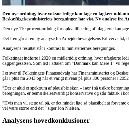
Den nye ordning, hvor voksne ledige kan tage en faglært uddanne
Beskæftigelsesministeriets beregninger har vist. Ny analyse fra
Den nye 110 procent-ordning for opkvalificering af ufaglærte kan øge
Det fremgår af en ny analyse fra Arbejderbevægelsens Erhvervsråd, de
Analysens resultat står i kontrast til ministeriernes beregninger.
Folketinget indførte i 2020 en midlertidig ordning, hvor ufaglærte l
dagpengesatsen. Som led i aftalen om ”Danmark kan Mere 1” vil reger
I et svar til Folketingets Finansudvalg har Finansministeriet og Besk
går i plus fra 2043 og når et varigt niveau på plus 300 personer i 205
”Der er altid et spektrum af plausible skøn – især i så usikre beregnin
beregningen, er bemærkelsesværdigt konservative og står faktisk i kont
”Hvis man vil sætte tal på, er det mindst lige så plausibelt at forvent
vel være større end det,” siger Jon Nielsen.
Analysens hovedkonklusioner