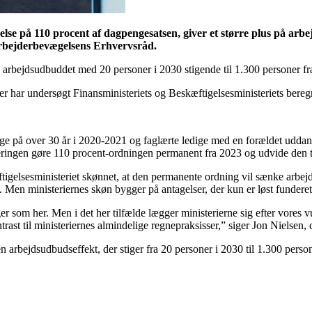
lse på 110 procent af dagpengesatsen, giver et større plus på arb
 Arbejderbevægelsens Erhvervsråd.
 arbejdsudbuddet med 20 personer i 2030 stigende til 1.300 personer fr
r har undersøgt Finansministeriets og Beskæftigelsesministeriets bereg
edige på over 30 år i 2020-2021 og faglærte ledige med en forældet udda
ingen gøre 110 procent-ordningen permanent fra 2023 og udvide den til
æftigelsesministeriet skønnet, at den permanente ordning vil sænke arb
2. Men ministeriernes skøn bygger på antagelser, der kun er løst funderet
ger som her. Men i det her tilfælde lægger ministerierne sig efter vores 
rast til ministeriernes almindelige regnepraksisser,” siger Jon Nielsen
e en arbejdsudbudseffekt, der stiger fra 20 personer i 2030 til 1.300 pe