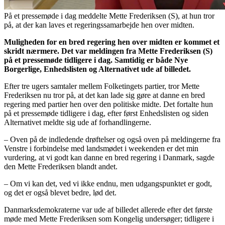
På et pressemøde i dag meddelte Mette Frederiksen (S), at hun tror
på, at der kan laves et regeringssamarbejde hen over midten.
Muligheden for en bred regering hen over midten er kommet et
skridt nærmere. Det var meldingen fra Mette Frederiksen (S)
på et pressemøde tidligere i dag. Samtidig er både Nye
Borgerlige, Enhedslisten og Alternativet ude af billedet.
Efter tre ugers samtaler mellem Folketingets partier, tror Mette
Frederiksen nu tror på, at det kan lade sig gøre at danne en bred
regering med partier hen over den politiske midte. Det fortalte hun
på et pressemøde tidligere i dag, efter først Enhedslisten og siden
Alternativet meldte sig ude af forhandlingerne.
– Oven på de indledende drøftelser og også oven på meldingerne fra
Venstre i forbindelse med landsmødet i weekenden er det min
vurdering, at vi godt kan danne en bred regering i Danmark, sagde
den Mette Frederiksen blandt andet.
– Om vi kan det, ved vi ikke endnu, men udgangspunktet er godt,
og det er også blevet bedre, lød det.
Danmarksdemokraterne var ude af billedet allerede efter det første
møde med Mette Frederiksen som Kongelig undersøger; tidligere i