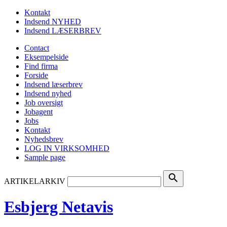
Kontakt
Indsend NYHED
Indsend LÆSERBREV
Contact
Eksempelside
Find firma
Forside
Indsend læserbrev
Indsend nyhed
Job oversigt
Jobagent
Jobs
Kontakt
Nyhedsbrev
LOG IN VIRKSOMHED
Sample page
search
ARTIKELARKIV
Esbjerg Netavis