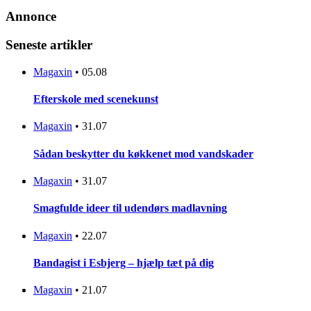
Annonce
Seneste artikler
Magaxin
•
05.08
Efterskole med scenekunst
Magaxin
•
31.07
Sådan beskytter du køkkenet mod vandskader
Magaxin
•
31.07
Smagfulde ideer til udendørs madlavning
Magaxin
•
22.07
Bandagist i Esbjerg – hjælp tæt på dig
Magaxin
•
21.07