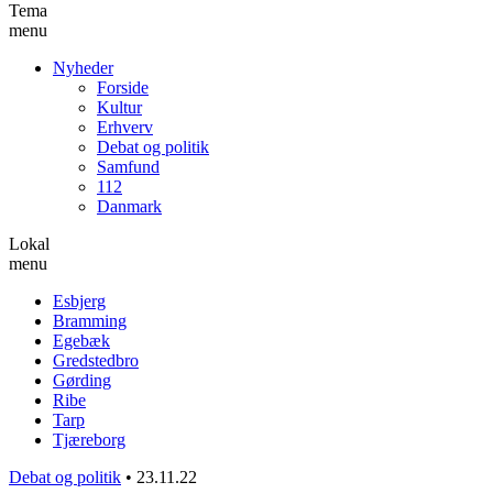
Tema
menu
Nyheder
Forside
Kultur
Erhverv
Debat og politik
Samfund
112
Danmark
Lokal
menu
Esbjerg
Bramming
Egebæk
Gredstedbro
Gørding
Ribe
Tarp
Tjæreborg
Debat og politik
•
23.11.22