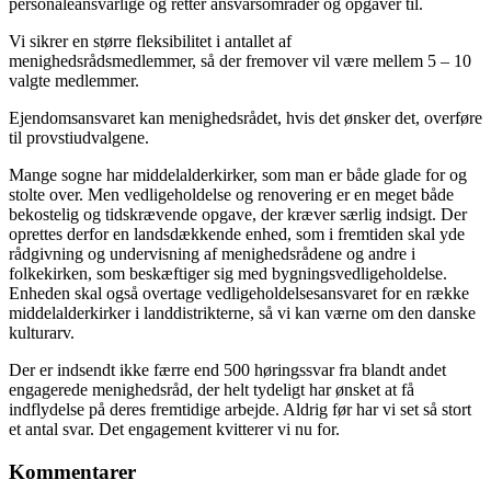
personaleansvarlige og retter ansvarsområder og opgaver til.
Vi sikrer en større fleksibilitet i antallet af
menighedsrådsmedlemmer, så der fremover vil være mellem 5 – 10
valgte medlemmer.
Ejendomsansvaret kan menighedsrådet, hvis det ønsker det, overføre
til provstiudvalgene.
Mange sogne har middelalderkirker, som man er både glade for og
stolte over. Men vedligeholdelse og renovering er en meget både
bekostelig og tidskrævende opgave, der kræver særlig indsigt. Der
oprettes derfor en landsdækkende enhed, som i fremtiden skal yde
rådgivning og undervisning af menighedsrådene og andre i
folkekirken, som beskæftiger sig med bygningsvedligeholdelse.
Enheden skal også overtage vedligeholdelsesansvaret for en række
middelalderkirker i landdistrikterne, så vi kan værne om den danske
kulturarv.
Der er indsendt ikke færre end 500 høringssvar fra blandt andet
engagerede menighedsråd, der helt tydeligt har ønsket at få
indflydelse på deres fremtidige arbejde. Aldrig før har vi set så stort
et antal svar. Det engagement kvitterer vi nu for.
Kommentarer