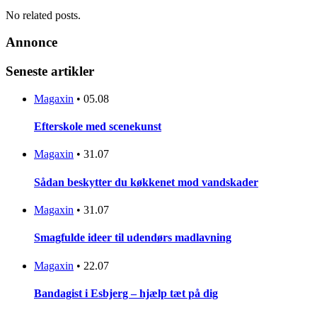
No related posts.
Annonce
Seneste artikler
Magaxin
•
05.08
Efterskole med scenekunst
Magaxin
•
31.07
Sådan beskytter du køkkenet mod vandskader
Magaxin
•
31.07
Smagfulde ideer til udendørs madlavning
Magaxin
•
22.07
Bandagist i Esbjerg – hjælp tæt på dig