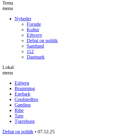
Tema
menu
Nyheder
Forside
Kultur
Erhverv
Debat og politik
Samfund
112
Danmark
Lokal
menu
Esbjerg
Bramming
Egebæk
Gredstedbro
Gørding
Ribe
Tarp
Tjæreborg
Debat og politik
•
07.12.25