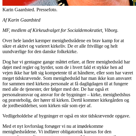
Karin Gaardsted. Pressefoto.
Af Karin Gaardsted
MF, medlem af Kirkeudvalget for Socialdemokratiet, Viborg.
Over hele landet kæmper menighedsrådene en brav kamp for at
sikre et aktivt og varieret kirkeliv. De er alle frivillige og helt
uundværlige for den danske folkekirke.
Dog har vi gentagne gange måttet erfare, at flere menighedsråd har
døjet med regler og byrder, som de i hvert fald et stykke hen ad
vejen ikke har følt sig kompetente til at håndtere, eller som har været
meget tidskrævende. Som menighedsråd har man ikke kun ansvaret
for sammen med kirkens personale at få dagligdagen til at fungere
med alle de tjenester, der følger med der. De har også et
personaleansvar og ansvar for de bygninger – kirke, menighedshus
og præstebolig, der hører til kirken. Dertil kommer kirkegården og
de jordbesiddelser, som kirken står som ejer af.
Vedligeholdelse af bygninger er også en stor tidskrævende opgave.
Med et nyt lovforslag forsøger vi nu at imødekomme
menighedsrådene. Vi indfører obligatorisk kursus for den