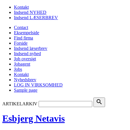
Kontakt
Indsend NYHED
Indsend LÆSERBREV
Contact
Eksempelside
Find firma
Forside
Indsend læserbrev
Indsend nyhed
Job oversigt
Jobagent
Jobs
Kontakt
Nyhedsbrev
LOG IN VIRKSOMHED
Sample page
search
ARTIKELARKIV
Esbjerg Netavis