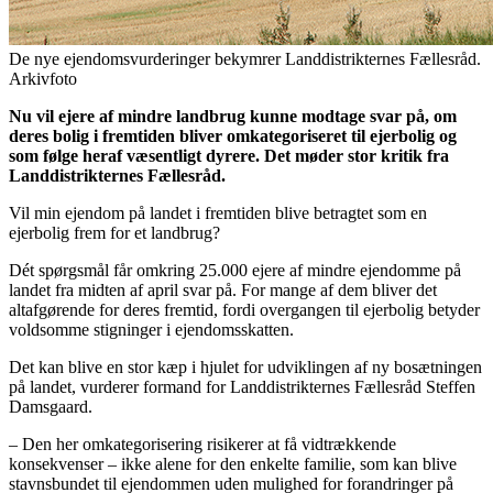
De nye ejendomsvurderinger bekymrer Landdistrikternes Fællesråd.
Arkivfoto
Nu vil ejere af mindre landbrug kunne modtage svar på, om
deres bolig i fremtiden bliver omkategoriseret til ejerbolig og
som følge heraf væsentligt dyrere. Det møder stor kritik fra
Landdistrikternes Fællesråd.
Vil min ejendom på landet i fremtiden blive betragtet som en
ejerbolig frem for et landbrug?
Dét spørgsmål får omkring 25.000 ejere af mindre ejendomme på
landet fra midten af april svar på. For mange af dem bliver det
altafgørende for deres fremtid, fordi overgangen til ejerbolig betyder
voldsomme stigninger i ejendomsskatten.
Det kan blive en stor kæp i hjulet for udviklingen af ny bosætningen
på landet, vurderer formand for Landdistrikternes Fællesråd Steffen
Damsgaard.
– Den her omkategorisering risikerer at få vidtrækkende
konsekvenser – ikke alene for den enkelte familie, som kan blive
stavnsbundet til ejendommen uden mulighed for forandringer på