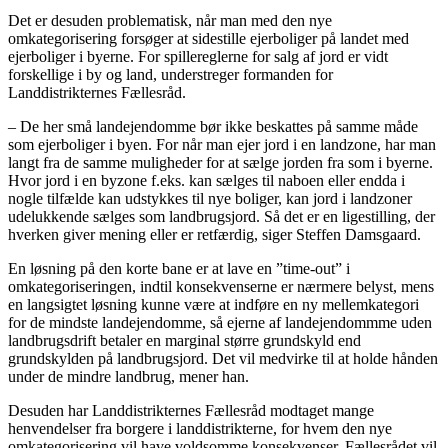
Det er desuden problematisk, når man med den nye
omkategorisering forsøger at sidestille ejerboliger på landet med
ejerboliger i byerne. For spillereglerne for salg af jord er vidt
forskellige i by og land, understreger formanden for
Landdistrikternes Fællesråd.
– De her små landejendomme bør ikke beskattes på samme måde
som ejerboliger i byen. For når man ejer jord i en landzone, har man
langt fra de samme muligheder for at sælge jorden fra som i byerne.
Hvor jord i en byzone f.eks. kan sælges til naboen eller endda i
nogle tilfælde kan udstykkes til nye boliger, kan jord i landzoner
udelukkende sælges som landbrugsjord. Så det er en ligestilling, der
hverken giver mening eller er retfærdig, siger Steffen Damsgaard.
En løsning på den korte bane er at lave en ”time-out” i
omkategoriseringen, indtil konsekvenserne er nærmere belyst, mens
en langsigtet løsning kunne være at indføre en ny mellemkategori
for de mindste landejendomme, så ejerne af landejendommme uden
landbrugsdrift betaler en marginal større grundskyld end
grundskylden på landbrugsjord. Det vil medvirke til at holde hånden
under de mindre landbrug, mener han.
Desuden har Landdistrikternes Fællesråd modtaget mange
henvendelser fra borgere i landdistrikterne, for hvem den nye
omkategorisering vil have voldsomme konsekvenser. Fællesrådet vil