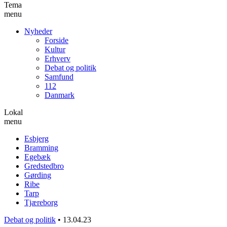
Tema
menu
Nyheder
Forside
Kultur
Erhverv
Debat og politik
Samfund
112
Danmark
Lokal
menu
Esbjerg
Bramming
Egebæk
Gredstedbro
Gørding
Ribe
Tarp
Tjæreborg
Debat og politik
•
13.04.23