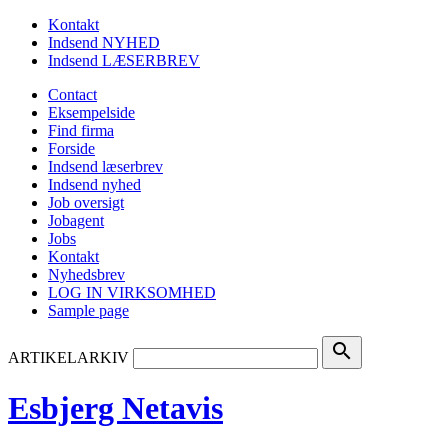
Kontakt
Indsend NYHED
Indsend LÆSERBREV
Contact
Eksempelside
Find firma
Forside
Indsend læserbrev
Indsend nyhed
Job oversigt
Jobagent
Jobs
Kontakt
Nyhedsbrev
LOG IN VIRKSOMHED
Sample page
search
ARTIKELARKIV
Esbjerg Netavis