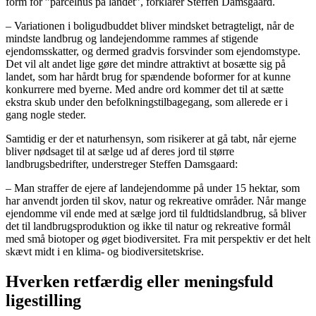
form for ”parcelhus på landet”, forklarer Steffen Damsgaard.
– Variationen i boligudbuddet bliver mindsket betragteligt, når de
mindste landbrug og landejendomme rammes af stigende
ejendomsskatter, og dermed gradvis forsvinder som ejendomstype.
Det vil alt andet lige gøre det mindre attraktivt at bosætte sig på
landet, som har hårdt brug for spændende boformer for at kunne
konkurrere med byerne. Med andre ord kommer det til at sætte
ekstra skub under den befolkningstilbagegang, som allerede er i
gang nogle steder.
Samtidig er der et naturhensyn, som risikerer at gå tabt, når ejerne
bliver nødsaget til at sælge ud af deres jord til større
landbrugsbedrifter, understreger Steffen Damsgaard:
– Man straffer de ejere af landejendomme på under 15 hektar, som
har anvendt jorden til skov, natur og rekreative områder. Når mange
ejendomme vil ende med at sælge jord til fuldtidslandbrug, så bliver
det til landbrugsproduktion og ikke til natur og rekreative formål
med små biotoper og øget biodiversitet. Fra mit perspektiv er det helt
skævt midt i en klima- og biodiversitetskrise.
Hverken retfærdig eller meningsfuld
ligestilling