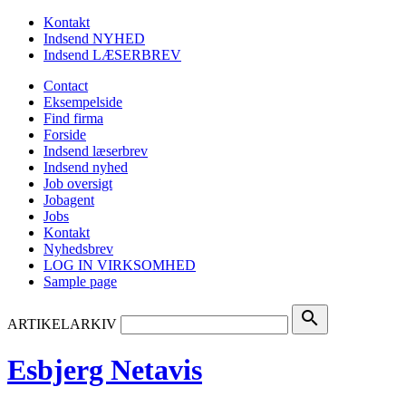
Kontakt
Indsend NYHED
Indsend LÆSERBREV
Contact
Eksempelside
Find firma
Forside
Indsend læserbrev
Indsend nyhed
Job oversigt
Jobagent
Jobs
Kontakt
Nyhedsbrev
LOG IN VIRKSOMHED
Sample page
search
ARTIKELARKIV
Esbjerg Netavis