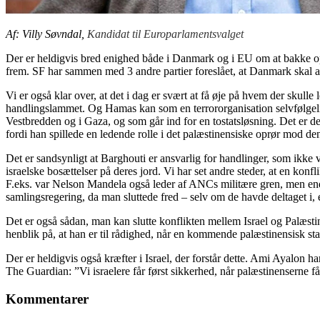
Af: Villy Søvndal,
Kandidat til Europarlamentsvalget
Der er heldigvis bred enighed både i Danmark og i EU om at bakke op om
frem. SF har sammen med 3 andre partier foreslået, at Danmark skal a
Vi er også klar over, at det i dag er svært at få øje på hvem der sk
handlingslammet. Og Hamas kan som en terrororganisation selvfølgelig
Vestbredden og i Gaza, og som går ind for en tostatsløsning. Det er de
fordi han spillede en ledende rolle i det palæstinensiske oprør mod de
Det er sandsynligt at Barghouti er ansvarlig for handlinger, som ikke 
israelske bosættelser på deres jord. Vi har set andre steder, at en k
F.eks. var Nelson Mandela også leder af ANCs militære gren, men en
samlingsregering, da man sluttede fred – selv om de havde deltaget i, el
Det er også sådan, man kan slutte konflikten mellem Israel og Palæst
henblik på, at han er til rådighed, når en kommende palæstinensisk stat
Der er heldigvis også kræfter i Israel, der forstår dette. Ami Ayalon h
The Guardian: ”Vi israelere får først sikkerhed, når palæstinenserne får
Kommentarer