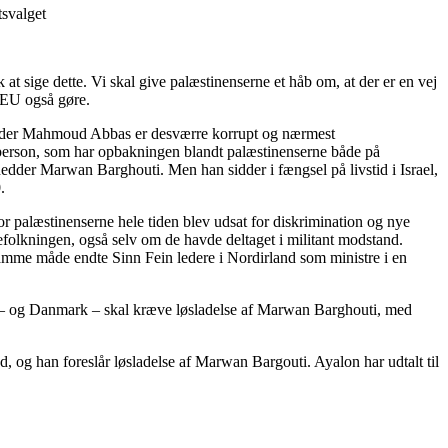
tsvalget
t sige dette. Vi skal give palæstinenserne et håb om, at der er en vej
 EU også gøre.
en under Mahmoud Abbas er desværre korrupt og nærmest
n person, som har opbakningen blandt palæstinenserne både på
 hedder Marwan Barghouti. Men han sidder i fængsel på livstid i Israel,
.
vor palæstinenserne hele tiden blev udsat for diskrimination og nye
efolkningen, også selv om de havde deltaget i militant modstand.
mme måde endte Sinn Fein ledere i Nordirland som ministre i en
EU – og Danmark – skal kræve løsladelse af Marwan Barghouti, med
ed, og han foreslår løsladelse af Marwan Bargouti. Ayalon har udtalt til