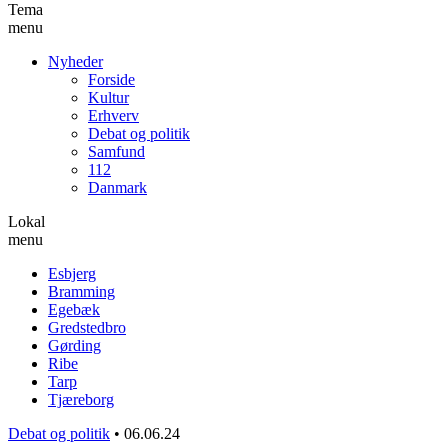
Tema
menu
Nyheder
Forside
Kultur
Erhverv
Debat og politik
Samfund
112
Danmark
Lokal
menu
Esbjerg
Bramming
Egebæk
Gredstedbro
Gørding
Ribe
Tarp
Tjæreborg
Debat og politik
•
06.06.24