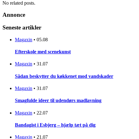
No related posts.
Annonce
Seneste artikler
Magaxin
•
05.08
Efterskole med scenekunst
Magaxin
•
31.07
Sådan beskytter du køkkenet mod vandskader
Magaxin
•
31.07
Smagfulde ideer til udendørs madlavning
Magaxin
•
22.07
Bandagist i Esbjerg – hjælp tæt på dig
Magaxin
•
21.07