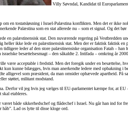
Villy Søvndal, Kandidat til Europarlamen
 en tostatsløsning i Israel-Palæstina konflikten. Men det er ikke nok a
nerkende Palæstina som en stat allerede nu – som et signal. Og det bør
ulle lede en palæstinensisk stat. Den nuværende regering på Vestbredd
 heller ikke lede en palæstinensisk stat. Men der er faktisk faktisk e
n tidligere leder af den store palæstinensiske organisation Fatah – han
n israelske besættelsesmagt – den såkaldte 2. Intifada – omkring år 2000
ville være acceptable i fredstid. Men det foregik under en besættelse, h
onflikt kun kunne bilægges, hvis man anerkendte ledere med opbakning i b
dte alligevel som præsident, da man omsider ophævede apartheid. På sa
ler støttet, militant modstand.
ina. Derfor vil jeg hvis jeg vælges til EU-parlamentet kæmpe for, at 
 skal etableres.
ar været både sikkerhedschef og flådechef i Israel. Nu går han ind for fr
 håb”. Lad os lytte til disse kloge ord.