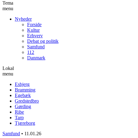
Tema
menu
Nyheder
Forside
Kultur
Erhverv
Debat og politik
Samfund
112
Danmark
Lokal
menu
Esbjerg
Bramming
Egebæk
Gredstedbro
Gørding
Ribe
Tarp
Tjæreborg
Samfund
•
11.01.26