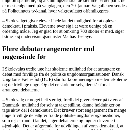
ungdomspartierne, og afslutningsvis skal de stemme på det parti, de
er mest enige med på valgdagen, den 29. januar. Valgaftenen sendes
på Folketingets tv-kanal, hvor valgresultatet offentliggøres.
– Skolevalget giver elever i hele landet mulighed for at opleve
demokrati i praksis. Eleverne øver sig i at være uenige på en
ordentlig måde. Jeg er glad for at omkring 700 skoler er med, siger
børne- og undervisningsminister Mattias Tesfaye.
Flere debatarrangementer end
nogensinde før
I Skolevalgs tredje uge har skolerne mulighed for at arrangere en
debat med frivillige fra de politiske ungdomsorganisationer. Dansk
Ungdoms Fællesråd (DUF) står for koordineringen mellem skolerne
og de frivillige unge. Og det er skolerne selv, der står for at
arrangere debatterne.
– Skolevalg er noget helt særligt, fordi det giver elever på tværs af
Danmark, mulighed for selv at tage stilling, danne holdninger og
tage aktiv del i demokratiet. Det kræver stort engagement fra mange
unge frivillige debattører fra de politiske ungdomsorganisationer,
som rejser rundt i landet, tager debatterne og møder eleverne i
øjenhøjde. Det er afgørende for udviklingen af vores demokrati, at