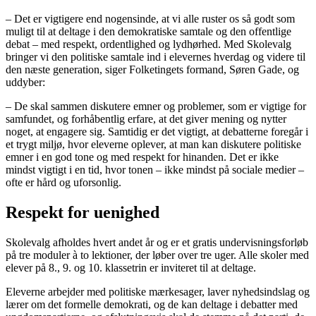
– Det er vigtigere end nogensinde, at vi alle ruster os så godt som
muligt til at deltage i den demokratiske samtale og den offentlige
debat – med respekt, ordentlighed og lydhørhed. Med Skolevalg
bringer vi den politiske samtale ind i elevernes hverdag og videre til
den næste generation, siger Folketingets formand, Søren Gade, og
uddyber:
– De skal sammen diskutere emner og problemer, som er vigtige for
samfundet, og forhåbentlig erfare, at det giver mening og nytter
noget, at engagere sig. Samtidig er det vigtigt, at debatterne foregår i
et trygt miljø, hvor eleverne oplever, at man kan diskutere politiske
emner i en god tone og med respekt for hinanden. Det er ikke
mindst vigtigt i en tid, hvor tonen – ikke mindst på sociale medier –
ofte er hård og uforsonlig.
Respekt for uenighed
Skolevalg afholdes hvert andet år og er et gratis undervisningsforløb
på tre moduler à to lektioner, der løber over tre uger. Alle skoler med
elever på 8., 9. og 10. klassetrin er inviteret til at deltage.
Eleverne arbejder med politiske mærkesager, laver nyhedsindslag og
lærer om det formelle demokrati, og de kan deltage i debatter med