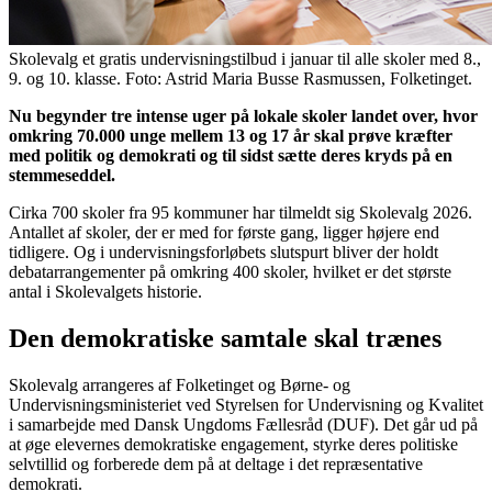
Skolevalg et gratis undervisningstilbud i januar til alle skoler med 8.,
9. og 10. klasse. Foto: Astrid Maria Busse Rasmussen, Folketinget.
Nu begynder tre intense uger på lokale skoler landet over, hvor
omkring 70.000 unge mellem 13 og 17 år skal prøve kræfter
med politik og demokrati og til sidst sætte deres kryds på en
stemmeseddel.
Cirka 700 skoler fra 95 kommuner har tilmeldt sig Skolevalg 2026.
Antallet af skoler, der er med for første gang, ligger højere end
tidligere. Og i undervisningsforløbets slutspurt bliver der holdt
debatarrangementer på omkring 400 skoler, hvilket er det største
antal i Skolevalgets historie.
Den demokratiske samtale skal trænes
Skolevalg arrangeres af Folketinget og Børne- og
Undervisningsministeriet ved Styrelsen for Undervisning og Kvalitet
i samarbejde med Dansk Ungdoms Fællesråd (DUF). Det går ud på
at øge elevernes demokratiske engagement, styrke deres politiske
selvtillid og forberede dem på at deltage i det repræsentative
demokrati.