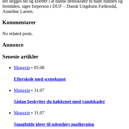
der lægges tid og kræfter i at danne demokrater til både nutiden og
fremtiden, siger forperson i DUF – Dansk Ungdoms Fællesråd,
Anneline Larsen.
Kommentarer
No related posts.
Annonce
Seneste artikler
Magaxin
•
05.08
Efterskole med scenekunst
Magaxin
•
31.07
Sådan beskytter du køkkenet mod vandskader
Magaxin
•
31.07
Smagfulde ideer til udendørs madlavning