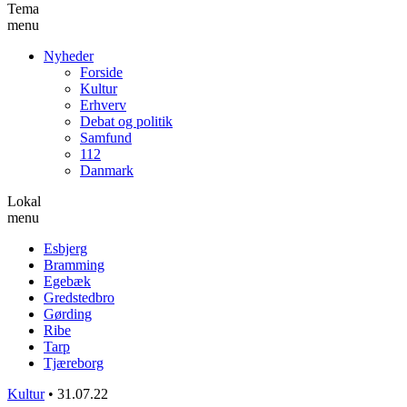
Tema
menu
Nyheder
Forside
Kultur
Erhverv
Debat og politik
Samfund
112
Danmark
Lokal
menu
Esbjerg
Bramming
Egebæk
Gredstedbro
Gørding
Ribe
Tarp
Tjæreborg
Kultur
•
31.07.22