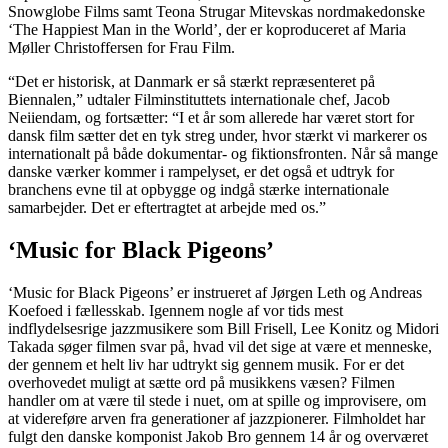
Snowglobe Films samt Teona Strugar Mitevskas nordmakedonske
‘The Happiest Man in the World’, der er koproduceret af Maria
Møller Christoffersen for Frau Film.
“Det er historisk, at Danmark er så stærkt repræsenteret på
Biennalen,” udtaler Filminstituttets internationale chef, Jacob
Neiiendam, og fortsætter: “I et år som allerede har været stort for
dansk film sætter det en tyk streg under, hvor stærkt vi markerer os
internationalt på både dokumentar- og fiktionsfronten. Når så mange
danske værker kommer i rampelyset, er det også et udtryk for
branchens evne til at opbygge og indgå stærke internationale
samarbejder. Det er eftertragtet at arbejde med os.”
‘Music for Black Pigeons’
‘Music for Black Pigeons’ er instrueret af Jørgen Leth og Andreas
Koefoed i fællesskab. Igennem nogle af vor tids mest
indflydelsesrige jazzmusikere som Bill Frisell, Lee Konitz og Midori
Takada søger filmen svar på, hvad vil det sige at være et menneske,
der gennem et helt liv har udtrykt sig gennem musik. For er det
overhovedet muligt at sætte ord på musikkens væsen? Filmen
handler om at være til stede i nuet, om at spille og improvisere, om
at videreføre arven fra generationer af jazzpionerer. Filmholdet har
fulgt den danske komponist Jakob Bro gennem 14 år og overværet