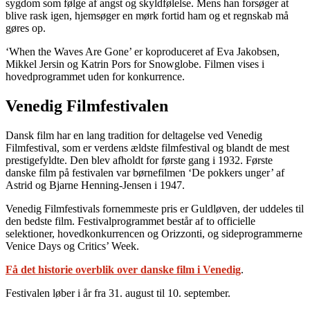
sygdom som følge af angst og skyldfølelse. Mens han forsøger at
blive rask igen, hjemsøger en mørk fortid ham og et regnskab må
gøres op.
‘When the Waves Are Gone’ er koproduceret af Eva Jakobsen,
Mikkel Jersin og Katrin Pors for Snowglobe. Filmen vises i
hovedprogrammet uden for konkurrence.
Venedig Filmfestivalen
Dansk film har en lang tradition for deltagelse ved Venedig
Filmfestival, som er verdens ældste filmfestival og blandt de mest
prestigefyldte. Den blev afholdt for første gang i 1932. Første
danske film på festivalen var børnefilmen ‘De pokkers unger’ af
Astrid og Bjarne Henning-Jensen i 1947.
Venedig Filmfestivals fornemmeste pris er Guldløven, der uddeles til
den bedste film. Festivalprogrammet består af to officielle
selektioner, hovedkonkurrencen og Orizzonti, og sideprogrammerne
Venice Days og Critics’ Week.
Få det historie overblik over danske film i Venedig
.
Festivalen løber i år fra 31. august til 10. september.