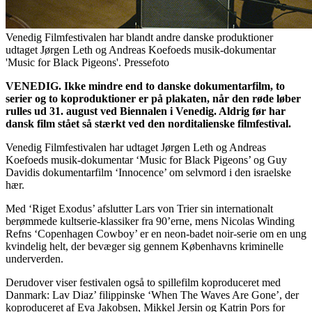
Venedig Filmfestivalen har blandt andre danske produktioner
udtaget Jørgen Leth og Andreas Koefoeds musik-dokumentar
'Music for Black Pigeons'. Pressefoto
VENEDIG. Ikke mindre end to danske dokumentarfilm, to
serier og to koproduktioner er på plakaten, når den røde løber
rulles ud 31. august ved Biennalen i Venedig. Aldrig før har
dansk film stået så stærkt ved den norditalienske filmfestival.
Venedig Filmfestivalen har udtaget Jørgen Leth og Andreas
Koefoeds musik-dokumentar ‘Music for Black Pigeons’ og Guy
Davidis dokumentarfilm ‘Innocence’ om selvmord i den israelske
hær.
Med ‘Riget Exodus’ afslutter Lars von Trier sin internationalt
berømmede kultserie-klassiker fra 90’erne, mens Nicolas Winding
Refns ‘Copenhagen Cowboy’ er en neon-badet noir-serie om en ung
kvindelig helt, der bevæger sig gennem Københavns kriminelle
underverden.
Derudover viser festivalen også to spillefilm koproduceret med
Danmark: Lav Diaz’ filippinske ‘When The Waves Are Gone’, der
koproduceret af Eva Jakobsen, Mikkel Jersin og Katrin Pors for