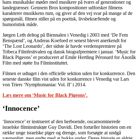
hans musikalske møder med musikere på tværs af generationer og
landegrænser. Gennem Bros kompositioner udforsker filmens
karakterer musikkens rum, og giver af den vej svar på mange af de
spørgsmål, filmen stiller på en poetisk, livsbekræftende og
humoristisk måde.
Jørgen Leth deltog på Biennalen i Venedig i 2003 med ‘De Fem
Benspænd’, og Andreas Koefoed er senest blevet anerkendt for
‘The Lost Leonardo’, der sidste år havde verdenspremiere på
Tribeca Filmfestivalen og dansk biografpremiere i januar. ‘Music for
Black Pigeons’ er produceret af Emile Hertling Péronard for Ánorâk
Film med støtte fra Filminstituttet.
Filmen er udtaget i den officielle sektion uden for konkurrence. Den
seneste danske film vist uden for konkurrence i Venedig var Lars
von Triers ‘Nymphomaniac Vol. II’ i 2014.
Læs mere om ‘Music for Black Pigeons’.
‘Innocence’
‘Innocence’ er instrueret af den herboende, oscarnominerede
israelske filminstruktør Guy Davidi. Den fortæller historien om en
række unge israelske piger og drenge, som forsøgte at undgå
værnepligt, men endte med at bukke under. Deres historie er aldrig