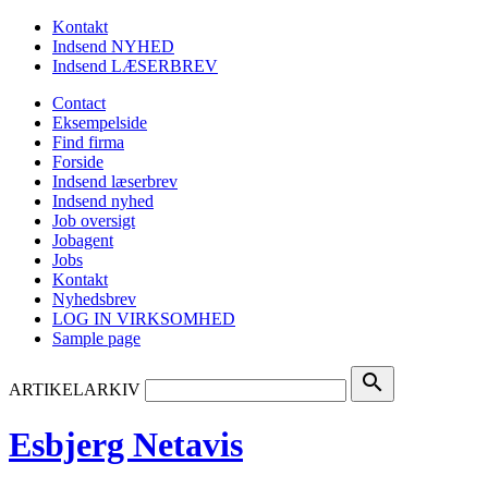
Kontakt
Indsend NYHED
Indsend LÆSERBREV
Contact
Eksempelside
Find firma
Forside
Indsend læserbrev
Indsend nyhed
Job oversigt
Jobagent
Jobs
Kontakt
Nyhedsbrev
LOG IN VIRKSOMHED
Sample page
search
ARTIKELARKIV
Esbjerg Netavis