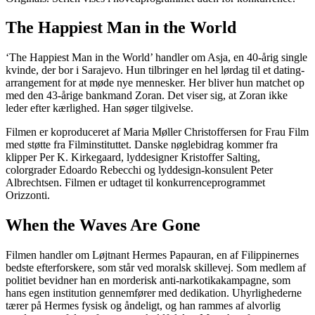
The Happiest Man in the World
‘The Happiest Man in the World’ handler om Asja, en 40-årig single
kvinde, der bor i Sarajevo. Hun tilbringer en hel lørdag til et dating-
arrangement for at møde nye mennesker. Her bliver hun matchet op
med den 43-årige bankmand Zoran. Det viser sig, at Zoran ikke
leder efter kærlighed. Han søger tilgivelse.
Filmen er koproduceret af Maria Møller Christoffersen for Frau Film
med støtte fra Filminstituttet. Danske nøglebidrag kommer fra
klipper Per K. Kirkegaard, lyddesigner Kristoffer Salting,
colorgrader Edoardo Rebecchi og lyddesign-konsulent Peter
Albrechtsen. Filmen er udtaget til konkurrenceprogrammet
Orizzonti.
When the Waves Are Gone
Filmen handler om Løjtnant Hermes Papauran, en af ​​Filippinernes
bedste efterforskere, som står ved moralsk skillevej. Som medlem af
politiet bevidner han en morderisk anti-narkotikakampagne, som
hans egen institution gennemfører med dedikation. Uhyrlighederne
tærer på Hermes fysisk og åndeligt, og han rammes af alvorlig