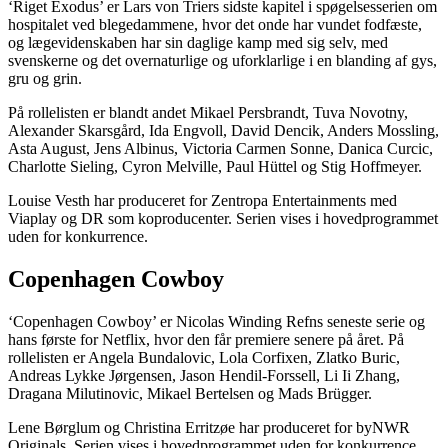
‘Riget Exodus’ er Lars von Triers sidste kapitel i spøgelsesserien om
hospitalet ved blegedammene, hvor det onde har vundet fodfæste,
og lægevidenskaben har sin daglige kamp med sig selv, med
svenskerne og det overnaturlige og uforklarlige i en blanding af gys,
gru og grin.
På rollelisten er blandt andet Mikael Persbrandt, Tuva Novotny,
Alexander Skarsgård, Ida Engvoll, David Dencik, Anders Mossling,
Asta August, Jens Albinus, Victoria Carmen Sonne, Danica Curcic,
Charlotte Sieling, Cyron Melville, Paul Hüttel og Stig Hoffmeyer.
Louise Vesth har produceret for Zentropa Entertainments med
Viaplay og DR som koproducenter. Serien vises i hovedprogrammet
uden for konkurrence.
Copenhagen Cowboy
‘Copenhagen Cowboy’ er Nicolas Winding Refns seneste serie og
hans første for Netflix, hvor den får premiere senere på året. På
rollelisten er Angela Bundalovic, Lola Corfixen, Zlatko Buric,
Andreas Lykke Jørgensen, Jason Hendil-Forssell, Li Ii Zhang,
Dragana Milutinovic, Mikael Bertelsen og Mads Brügger.
Lene Børglum og Christina Erritzøe har produceret for byNWR
Originals. Serien vises i hovedprogrammet uden for konkurrence.