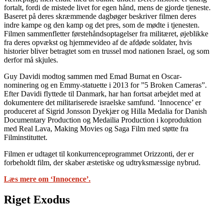
fortalt, fordi de mistede livet for egen hånd, mens de gjorde tjeneste.
Baseret på deres skræmmende dagbøger beskriver filmen deres
indre kampe og den kamp og det pres, som de mødte i tjenesten.
Filmen sammenfletter førstehåndsoptagelser fra militæret, øjeblikke
fra deres opvækst og hjemmevideo af de afdøde soldater, hvis
historier bliver betragtet som en trussel mod nationen Israel, og som
derfor må skjules.
Guy Davidi modtog sammen med Emad Burnat en Oscar-
nominering og en Emmy-statuette i 2013 for ”5 Broken Cameras”.
Efter Davidi flyttede til Danmark, har han fortsat arbejdet med at
dokumentere det militariserede israelske samfund. ‘Innocence’ er
produceret af Sigrid Jonsson Dyekjær og Hilla Medalia for Danish
Documentary Production og Medailia Production i koproduktion
med Real Lava, Making Movies og Saga Film med støtte fra
Filminstituttet.
Filmen er udtaget til konkurrenceprogrammet Orizzonti, der er
forbeholdt film, der skaber æstetiske og udtryksmæssige nybrud.
Læs mere om ‘Innocence’.
Riget Exodus